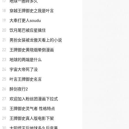
17
地球一圈转多久
18
穿越王牌御史之我是叶言
19
大奉打更人soudu
20
饮月尾巴被应星擒住
21
男扮女装被龙傲天看上的小说
22
王牌御史黄晓烟晕倒漫画
23
地球的两端是什么
24
宇宙大帝死了没
25
叶言王牌御史名言
26
醉剑夜行2
27
欢迎加入粉丝团漫画下拉式
28
王牌御史灵气者 性格特点
29
王牌御史真人版电影下架
30
太阳熄灭后地球多久后变黑