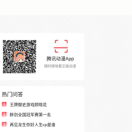
腾讯动漫App
随时随地看正版动漫
热门问答
1
王牌御史游戏顾晓花
2
醉剑全国冠军赛第一名
3
再见龙生你好人生cp是谁