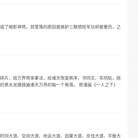
成了暗影神将。其堕落的原因是嫉妒三眼想抢军功却被重伤，之
碎片，给万界带来秦法，给诸天恢复秩序，书同文、车同轨，统
的黑水龙旗插遍诸天万界的每一个角落。 原漫画《一人之下》
时间大道、空间大道、命运大道、因果大道、杀伐大道、平衡大