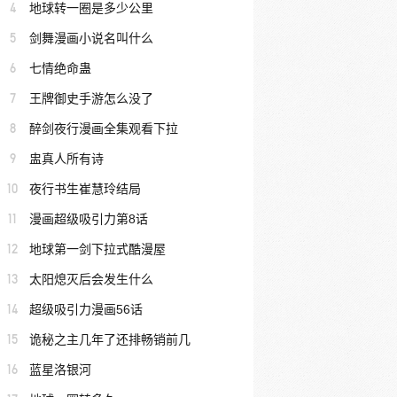
4
地球转一圈是多少公里
5
剑舞漫画小说名叫什么
6
七情绝命蛊
7
王牌御史手游怎么没了
8
醉剑夜行漫画全集观看下拉
9
盅真人所有诗
10
夜行书生崔慧玲结局
11
漫画超级吸引力第8话
12
地球第一剑下拉式酷漫屋
13
太阳熄灭后会发生什么
14
超级吸引力漫画56话
15
诡秘之主几年了还排畅销前几
16
蓝星洛银河