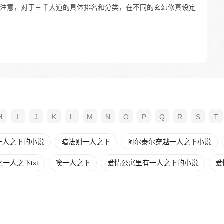
注意，对于三千大道的具体排名和分类，在不同的玄幻修真设定
H
I
J
K
L
M
N
O
P
Q
R
S
T
一人之下的小说
暗法则一人之下
阿尔泰尔穿越一人之下小说
一人之下txt
唉一人之下
爱情公寓里有一人之下的小说
爱