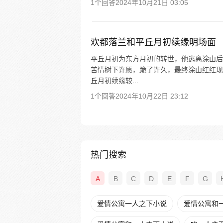
1个回答
2024年10月21日 03:05
欢都落兰和平丘月初续缘明场面
平丘月初为东方月初的转世，他逃离涂山后
苦情树下许愿，跪了许久，最终涂山红红现
丘月初续缘较...
1个回答
2024年10月22日 23:12
热门搜索
A
B
C
D
E
F
G
爱情公寓一人之下小说
爱情公寓和