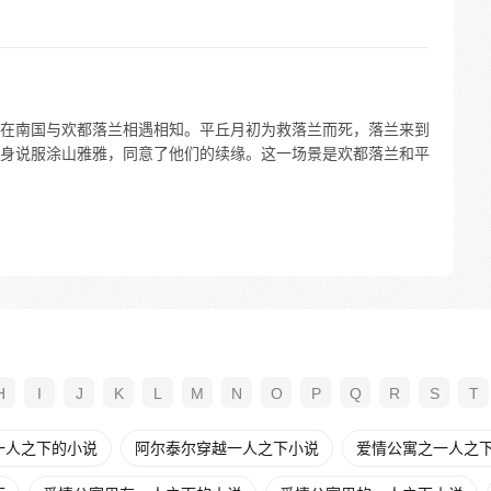
在南国与欢都落兰相遇相知。平丘月初为救落兰而死，落兰来到
身说服涂山雅雅，同意了他们的续缘。这一场景是欢都落兰和平
H
I
J
K
L
M
N
O
P
Q
R
S
T
一人之下的小说
阿尔泰尔穿越一人之下小说
爱情公寓之一人之下t