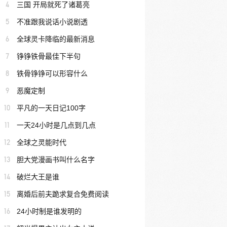
4
三国 开局就死了诸葛亮
5
不准跟我说话小说剧透
6
全球灵卡降临的最新消息
7
铮铮铁骨最佳下半句
8
铁骨铮铮可以形容什么
9
恶魔定制
10
平凡的一天日记100字
11
一天24小时是几点到几点
12
全球之灵能时代
13
胆大党漫画书叫什么名字
14
破烂大王是谁
15
离婚后前夫跪求复合免费阅读
16
24小时制是谁发明的