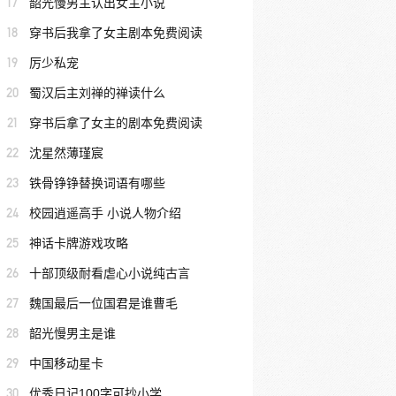
17
韶光慢男主认出女主小说
18
穿书后我拿了女主剧本免费阅读
19
厉少私宠
20
蜀汉后主刘禅的禅读什么
21
穿书后拿了女主的剧本免费阅读
22
沈星然薄瑾宸
23
铁骨铮铮替换词语有哪些
24
校园逍遥高手 小说人物介绍
25
神话卡牌游戏攻略
26
十部顶级耐看虐心小说纯古言
27
魏国最后一位国君是谁曹毛
28
韶光慢男主是谁
29
中国移动星卡
30
优秀日记100字可抄小学