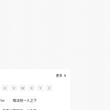
更多
U
V
W
X
Y
Z
xt
暗法则一人之下