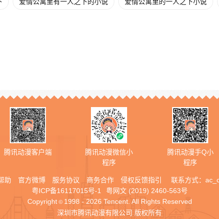
下
爱情公寓里有一人之下的小说
爱情公寓里的一人之下小说
腾讯动漫客户端
腾讯动漫微信小
腾讯动漫手Q小
程序
程序
帮助
官方微博
服务协议
商务合作
侵权反馈指引
联系方式：
ac_
粤ICP备16117015号-1
粤网文 (2019) 2460-563号
Copyright
1998 - 2026 Tencent. All Rights Reserved
©
深圳市腾讯动漫有限公司 版权所有