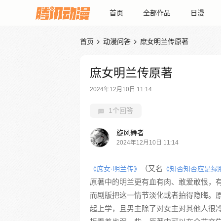
首页
全部作品
日漫
首页
动漫问答
庶女明兰传原著


庶女明兰传原著
2024年12月10日 11:14
1个回答
旋风舞者
2024年12月10日 11:14
（又名
《庶女·明兰传》
《知否知否应是绿
原著中的明兰更有血有肉、敢爱敢恨，
而剧版把这一情节淡化或者拍得隐晦。
起上学，且男主除了对女主对其他人很