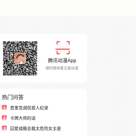
腾讯动漫App
随时随地看正版动漫
热门问答
1
恩里克调侃首人纪录
2
卡牌大师的话
3
囚爱成瘾总裁太危险女主是