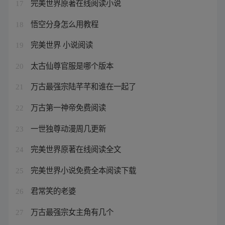
完美世界原著在线阅读小说
17
悟空分身怎么用教程
18
完美世界 小说阅读
19
太古仙尊官服是哪个版本
20
万古最强宗陆芊芊和谁在一起了
21
万古第一神帝免费阅读
22
一世独尊动漫周几更新
23
完美世界原著在线阅读全文
24
完美世界小说免费全本阅读下载
25
君常笑的老婆
26
万古最强宗女主角有几个
27