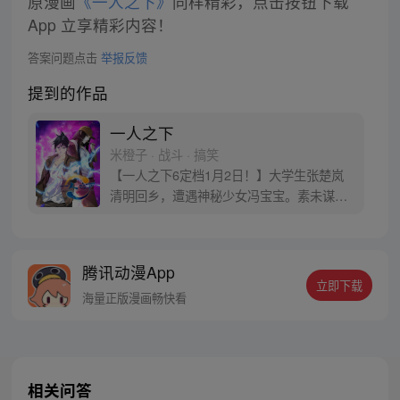
原漫画
《一人之下》
同样精彩，点击按钮下载
App 立享精彩内容！
答案问题点击
举报反馈
提到的作品
一人之下
米橙子 · 战斗 · 搞笑
【一人之下6定档1月2日！】大学生张楚岚
清明回乡，遭遇神秘少女冯宝宝。素未谋面
的冯宝宝却对张楚岚异常熟悉，并将其带去
自己打工的快递公司。为了帮冯宝宝寻找她
的身世，也为了查清自己与爷爷身上的秘
腾讯动漫App
密，张楚岚的生活被彻底颠覆，与冯宝宝一
立即下载
同踏上“异人”之旅。
海量正版漫画畅快看
相关问答