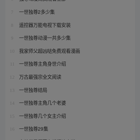
一世独尊2多少集
7
遥控器万能电视下载安装
8
一世独尊动漫一共多少集
9
我家师父超凶哒免费观看漫画
10
一世独尊主角身世介绍
11
万古最强宗全文阅读
12
一世独尊结局
13
一世独尊主角几个老婆
14
一世独尊几个女主介绍
15
一世独尊29集
16