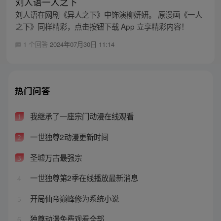
刘人语一人之下
刘人语在网剧《异人之下》中饰演柳妍妍。 原漫画《一人
之下》同样精彩，点击按钮下载 App 立享精彩内容！
1 个回答
2024年07月30日 11:14
热门问答
我继承了一座宗门动漫在线观看
1
一世独尊2动漫更新时间
2
圣墟万古最强宗
3
一世独尊第2季在线播放最新消息
4
开局仙帝巅峰修为系统小说
5
独尊动漫免费观看全部
6