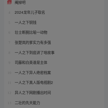
阉掉吧
3
2024龙年儿子取名
4
一人之下铜钱
5
壮士断腕比喻一动物
6
张楚岚的爹实力有多强
7
一人之下到底讲了啥故事
8
司藤和白英谁是主体
9
一人之下异人绝密档案
10
一人之下真人版电视剧2
11
异人之下网剧播出时间
12
二壮的先天能力
13