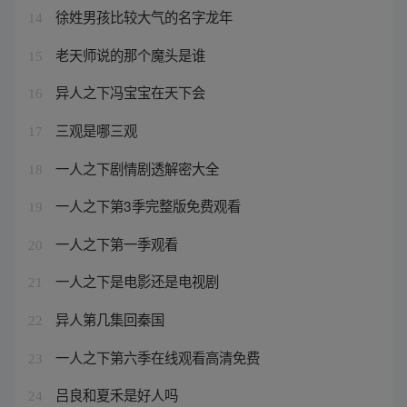
徐姓男孩比较大气的名字龙年
14
老天师说的那个魔头是谁
15
异人之下冯宝宝在天下会
16
三观是哪三观
17
一人之下剧情剧透解密大全
18
一人之下第3季完整版免费观看
19
一人之下第一季观看
20
一人之下是电影还是电视剧
21
异人第几集回秦国
22
一人之下第六季在线观看高清免费
23
吕良和夏禾是好人吗
24