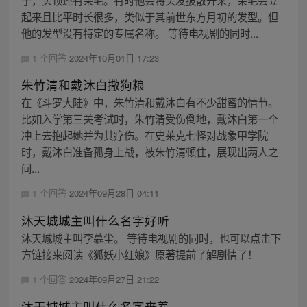
子，头顶还有呆毛。有时他会将头发披散开来，呆毛会立
起来且比平时长很多，类似于其前世东方月初的发型。但
他的发型没有特定的专属名称。 等待电视剧的同时...
1 个回答
2024年10月01日 17:23
朱竹清和戴沐白撒狗粮
在《斗罗大陆》中，朱竹清和戴沐白有不少甜蜜的情节。
比如入学第三关考试时，朱竹清受伤倒地，戴沐白第一个
冲上去抱起她并为其疗伤。在史莱克七怪对战象甲学院
时，戴沐白准备孤身上战，被朱竹清顿住，展现出两人之
间...
1 个回答
2024年09月28日 04:11
沐天城城主叫什么名字好听
沐天城城主叫李慕尘。 等待电视剧的同时，也可以点击下
方链接来阅读《狐妖小红娘》原著提前了解剧情了！
1 个回答
2024年09月27日 21:22
沐天城城主叫什么名字来着