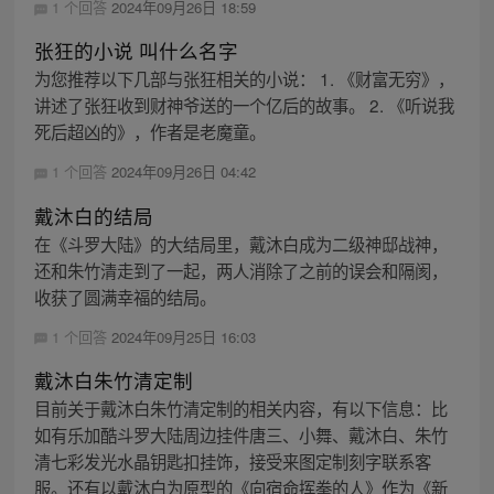
1 个回答
2024年09月26日 18:59
张狂的小说 叫什么名字
为您推荐以下几部与张狂相关的小说： 1. 《财富无穷》，
讲述了张狂收到财神爷送的一个亿后的故事。 2. 《听说我
死后超凶的》，作者是老魔童。
1 个回答
2024年09月26日 04:42
戴沐白的结局
在《斗罗大陆》的大结局里，戴沐白成为二级神邸战神，
还和朱竹清走到了一起，两人消除了之前的误会和隔阂，
收获了圆满幸福的结局。
1 个回答
2024年09月25日 16:03
戴沐白朱竹清定制
目前关于戴沐白朱竹清定制的相关内容，有以下信息：比
如有乐加酷斗罗大陆周边挂件唐三、小舞、戴沐白、朱竹
清七彩发光水晶钥匙扣挂饰，接受来图定制刻字联系客
服。还有以戴沐白为原型的《向宿命挥拳的人》作为《新