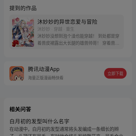
提到的作品
沐妙妙的异世恋爱与冒险
沐妙妙 · 穿越 · 重生
沐妙妙没想到泡个澡也能穿越！ 到处都是穿
着兽皮裙露出大长腿的雄兽帅哥！ 穿着兽皮
裙露出大长腿的雄兽帅哥都还想娶她回家！
跨种族的恋爱是没有好结果的，还好脑袋里
有一个异世生存教科书的系统让她学习兽世
腾讯动漫App
知识！ 好好学习，天天向上！ 穿越兽世，甜
立即下载
宠来袭！【每周五六日更新】
海量正版漫画畅快看
相关问答
白月初的发型叫什么名字
在动漫中，白月初的发型通常将头发编成一条细长的辫