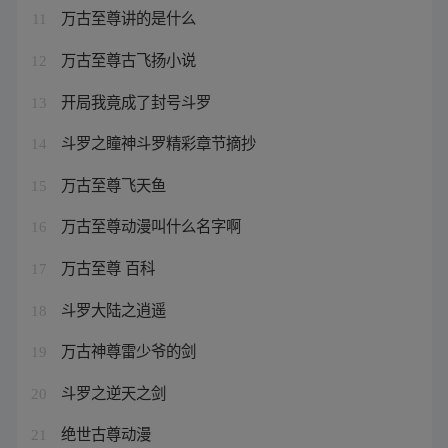
万古至尊讲的是什么
11
万古至尊古飞扬小说
12
开局我竟成了封号斗罗
13
斗罗之瞳神斗罗精彩章节摘抄
14
万古至尊飞天鱼
15
万古至尊动漫叫什么名字啊
16
万古至尊 百科
17
斗罗大陆之逍遥
18
万古神尊雷少爷的剑
19
斗罗之逆天之剑
20
绝世古尊动漫
21