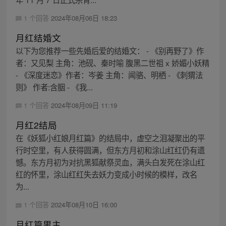
1 个回答
2024年08月06日 18:23
月红结婚文
以下为您推荐一些先婚后爱的结婚文： - 《别再野了》作
者：又见梨 主角：池砚、秦时喻 腹黑二世祖 x 娇媚小妖精
- 《深度迷恋》作者：岑姜 主角：闻骆、明栖 - 《刺猬法
则》 作者:含胭 - 《我...
1 个回答
2024年08月09日 11:19
月红2结局
在《妖狐小红娘月红篇》的结局中，虚空之泪凝聚出的平
行时空里，有人获得圆满，但东方月初和涂山红红仍有遗
憾。东方月初为对抗黑狐献祭灵血，满头白发死在涂山红
红的怀里，涂山红红失去妖力变成小时候的模样，改名
为...
1 个回答
2024年08月10日 16:00
月红篇男主