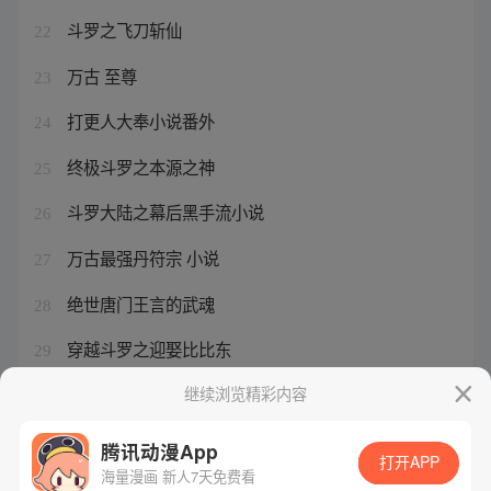
斗罗之飞刀斩仙
22
万古 至尊
23
打更人大奉小说番外
24
终极斗罗之本源之神
25
斗罗大陆之幕后黑手流小说
26
万古最强丹符宗 小说
27
绝世唐门王言的武魂
28
穿越斗罗之迎娶比比东
29
斗罗之封号剑仙免费阅读
继续浏览精彩内容
30
腾讯动漫App
打开APP
海量漫画 新人7天免费看