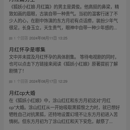
《狐妖小红娘·月红篇》的男主是龚俊。他高挺的鼻梁，精
致如画的眉眼，古装自带一种贵气。当初的温客行迷了不
少人的心，在剧中饰演的东方月初有点话痨，装扮少年气
很足，长身玉立，天生贵气，眼神中自带一种少年感的...
1 个回答
2024年08月11日 13:25
月红怀孕是哪集
文中并未提及月红怀孕的具体剧集。 等待电视剧的同时，
也可以点击下方链接来阅读《狐妖小红娘》原著提前了解
剧情了！
1 个回答
2024年08月17日 12:29
月红cp大婚
在《狐妖小红娘》中，涂山红红和东方月初这对“月红
cp”大婚。涂山红红从一开始吸取黑狐恨之力时，就已想好
牺牲自己对抗黑狐，还特地设置幻境不让东方月初进入苦
情树。但东方月初为了涂山红红和天下安危，献祭了...