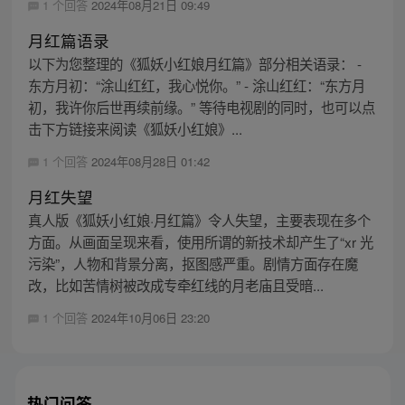
1 个回答
2024年08月21日 09:49
月红篇语录
以下为您整理的《狐妖小红娘月红篇》部分相关语录： -
东方月初：“涂山红红，我心悦你。” - 涂山红红：“东方月
初，我许你后世再续前缘。” 等待电视剧的同时，也可以点
击下方链接来阅读《狐妖小红娘》...
1 个回答
2024年08月28日 01:42
月红失望
真人版《狐妖小红娘·月红篇》令人失望，主要表现在多个
方面。从画面呈现来看，使用所谓的新技术却产生了“xr 光
污染”，人物和背景分离，抠图感严重。剧情方面存在魔
改，比如苦情树被改成专牵红线的月老庙且受暗...
1 个回答
2024年10月06日 23:20
热门问答