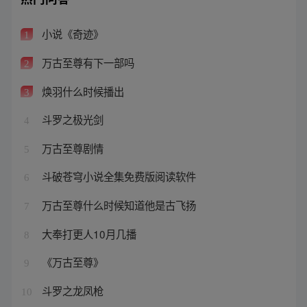
小说《奇迹》
1
万古至尊有下一部吗
2
焕羽什么时候播出
3
斗罗之极光剑
4
万古至尊剧情
5
斗破苍穹小说全集免费版阅读软件
6
万古至尊什么时候知道他是古飞扬
7
大奉打更人10月几播
8
《万古至尊》
9
斗罗之龙凤枪
10