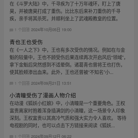
在《斗罗大陆》中，千寻疾为了十万年魂环，盯上了唐
昊，并被唐昊打成了重伤。比比东后来补刀重伤的千寻
疾，亲手将其杀死，并顺利坐上了武魂殿教皇的位置。
1 个回答
2024年10月05日 19:00
青也王也受伤
在《一人之下》中，王也有多次受伤的情况。例如在与金
魁的较量中，王也不顾受伤后果连续再次开启风后“领域”，
拿下金魁后突然感到不适晕倒。诸葛青也曾将王也打伤，
使其脸颊渗出血来。此外，王也还曾被“不知名”小...
1 个回答
2024年09月21日 13:51
小清瞳受伤了漫画人物介绍
在动漫《狐妖小红娘》中，小清瞳是一个重要角色。王权
富贵离家时抱着浑身插满剑的小清瞳，这一场景令人印象
深刻。王权富贵以其高冷气质和强大实力令人喜欢。 等待
电视剧的同时，也可以点击下方链接来阅读《狐妖...
1 个回答
2024年09月12日 06:22