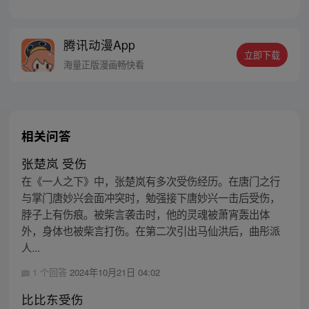
巅峰~
腾讯动漫App
立即下载
海量正版漫画畅快看
相关问答
张楚岚 受伤
在《一人之下》中，张楚岚有多次受伤经历。在唐门之行
与掌门唐妙兴会面冲突时，勉强接下唐妙兴一击后受伤，
脖子上有伤痕。被柴言袭击时，他的灵魂被萧宵轰出体
外，身体也被柴言打伤。在第二次引出马仙洪后，曲彤派
人...
1 个回答
2024年10月21日 04:02
比比东受伤