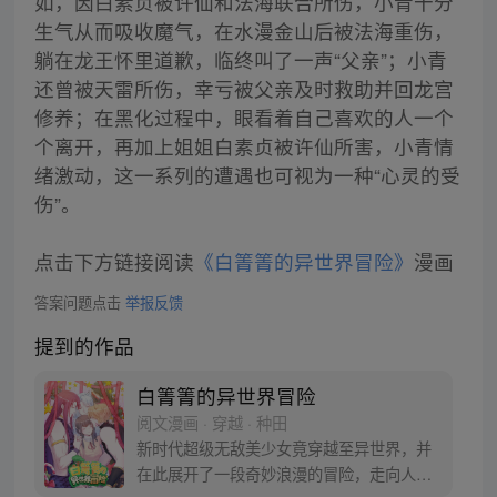
如，因白素贞被许仙和法海联合所伤，小青十分
生气从而吸收魔气，在水漫金山后被法海重伤，
躺在龙王怀里道歉，临终叫了一声“父亲”；小青
还曾被天雷所伤，幸亏被父亲及时救助并回龙宫
修养；在黑化过程中，眼看着自己喜欢的人一个
个离开，再加上姐姐白素贞被许仙所害，小青情
绪激动，这一系列的遭遇也可视为一种“心灵的受
伤”。
点击下方链接阅读
《白箐箐的异世界冒险》
漫画
答案问题点击
举报反馈
提到的作品
白箐箐的异世界冒险
阅文漫画 · 穿越 · 种田
新时代超级无敌美少女竟穿越至异世界，并
在此展开了一段奇妙浪漫的冒险，走向人生