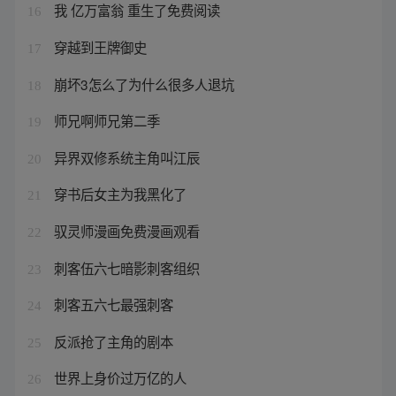
我 亿万富翁 重生了免费阅读
16
穿越到王牌御史
17
崩坏3怎么了为什么很多人退坑
18
师兄啊师兄第二季
19
异界双修系统主角叫江辰
20
穿书后女主为我黑化了
21
驭灵师漫画免费漫画观看
22
刺客伍六七暗影刺客组织
23
刺客五六七最强刺客
24
反派抢了主角的剧本
25
世界上身价过万亿的人
26