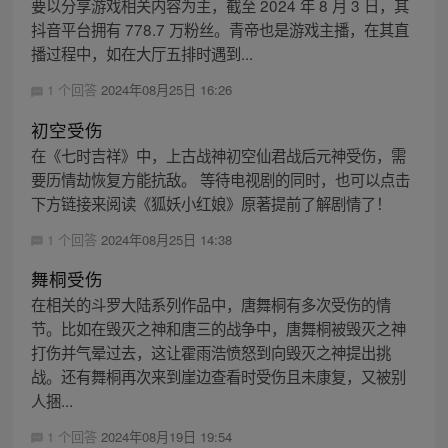
要以分享游戏相关内容为主，截至 2024 年 8 月 3 日，其
抖音平台拥有 778.7 万粉丝。青帝也是游戏主播，在其直
播过程中，如在大厅五排时遇到...
1 个回答
2024年08月25日 16:26
初空受伤
在《七时吉祥》中，上古战神初空仙君战后元神受伤，需
要历情劫恢复方能抗敌。 等待电视剧的同时，也可以点击
下方链接来阅读《狐妖小红娘》原著提前了解剧情了！
1 个回答
2024年08月25日 14:38
舞桐受伤
在相关的斗罗大陆系列作品中，唐舞桐有多次受伤的情
节。比如在毁灭之神和唐三的战争中，唐舞桐被毁灭之神
打伤并气晕过去，这让霍雨浩愤怒到向毁灭之神提出挑
战。还有舞桐再次来到崖边查看时受伤且未康复，又被别
人捆...
1 个回答
2024年08月19日 19:54