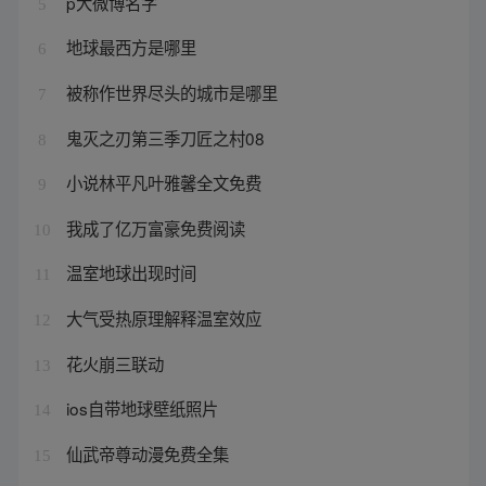
p大微博名字
5
地球最西方是哪里
6
被称作世界尽头的城市是哪里
7
鬼灭之刃第三季刀匠之村08
8
小说林平凡叶雅馨全文免费
9
我成了亿万富豪免费阅读
10
温室地球出现时间
11
大气受热原理解释温室效应
12
花火崩三联动
13
ios自带地球壁纸照片
14
仙武帝尊动漫免费全集
15