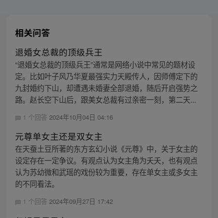
相关问答
退婚女总裁的顶级兵王
“退婚女总裁的顶级兵王”通常是网络小说中常见的题材设
定。比如叶子风乃华夏最强实力天殿传人，因师傅定下的
九封婚约下山，却遭遇未婚妻全部退婚，随后开启强势之
路。赵长空下山后，跟美女总裁有过亲密一刻，第二天...
1 个回答
2024年10月04日 04:16
元尊单女主还是双女主
在天蚕土豆所著的东方玄幻小说《元尊》中，关于女主的
设定存在一定争议。有观点认为女主角为夭夭，也有观点
认为苏幼微和武瑶的戏份较为重要，存在单女主或多女主
的不同看法。
1 个回答
2024年09月27日 17:42