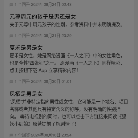
1 个回答
2024年09月24日 02:43
元尊周元的孩子是男还是女
关于元尊中周元孩子的性别，参考资料中并未明确提及。
1 个回答
2024年08月31日 20:29
夏禾是男是女
夏禾是女性。她是网络漫画《一人之下》中的女性角色，
也是全性“四张狂”之一。 原漫画《一人之下》同样精彩，
点击按钮下载 App 立享精彩内容！
1 个回答
2024年08月30日 01:01
凤栖是男是女
“凤栖”并非特定指向男性或女性，它可能是一个地名、项目
名称或者其他具有特定含义的称呼，没有明确的性别指
向。 等待电视剧的同时，也可以点击下方链接来阅读《狐
妖小红娘》原著提前了解剧情了！
1 个回答
2024年08月16日 23:24