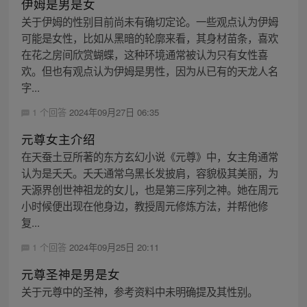
伊姆是男是女
关于伊姆的性别目前尚未有确切定论。一些观点认为伊姆
可能是女性，比如从黑暗的轮廓来看，其身材苗条，喜欢
在花之房间欣赏蝴蝶，这种环境通常被认为只有女性喜
欢。但也有观点认为伊姆是男性，因为从已有的天龙人名
字...
1 个回答
2024年09月27日 06:35
元尊女主介绍
在天蚕土豆所著的东方玄幻小说《元尊》中，女主角通常
认为是夭夭。夭夭通常乌黑长发披肩，容貌极其美丽，为
天源界创世神祖龙的女儿，也是第三序列之神。她在周元
小时候便出现在他身边，教授周元修炼方法，并帮他修
复...
1 个回答
2024年09月25日 20:11
元尊圣神是男是女
关于元尊中的圣神，参考资料中未明确提及其性别。