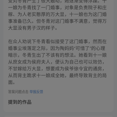
变对冬青产生了很大触动，她逐渐变得浮躁。十
一娘为冬青找了一门婚事，对象是负责院子和庄
稼、为人老实憨厚的万大显，十一娘也为这门婚
事准备已久。但冬青对这门婚事不满意，觉得万
大显没有男子汉的样子。
在众人劝说下冬青看似接受了这门婚事，然而在
婚事尘埃落定之际，因为陶妈妈“可惜了”的心理
暗示，冬青生出了不该有的想法。她看到十一娘
从庶女成为侯府夫人，便认为自己也可以效仿，
不甘嫁给万大显，想要成为侯爷徐令宜的通房，
从而背主跪求十一娘成全她，最终导致背主的局
面。
答案问题点击
举报反馈
提到的作品