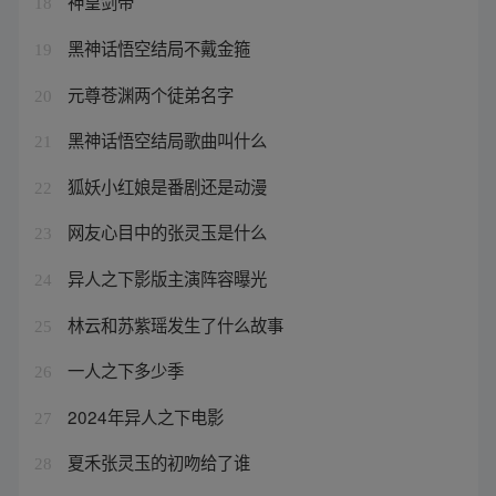
神皇剑帝
18
黑神话悟空结局不戴金箍
19
元尊苍渊两个徒弟名字
20
黑神话悟空结局歌曲叫什么
21
狐妖小红娘是番剧还是动漫
22
网友心目中的张灵玉是什么
23
异人之下影版主演阵容曝光
24
林云和苏紫瑶发生了什么故事
25
一人之下多少季
26
2024年异人之下电影
27
夏禾张灵玉的初吻给了谁
28