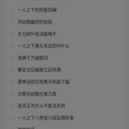
一人之下的异能自编
8
苏幼微最终的结局
9
东方树叶有沬能喝不
10
一人之下黄头发女的叫什么
11
求佛千万遍歌词
12
秦宣太后被废之后待遇
13
黑神话悟空免费手机版下载
14
元尊苏幼微在第几章
15
张灵玉为什么不能当天师
16
一人之下八奇技介绍及拥有者
17