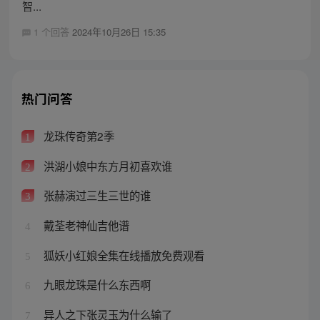
智...
1 个回答
2024年10月26日 15:35
热门问答
龙珠传奇第2季
1
洪湖小娘中东方月初喜欢谁
2
张赫演过三生三世的谁
3
戴荃老神仙吉他谱
4
狐妖小红娘全集在线播放免费观看
5
九眼龙珠是什么东西啊
6
异人之下张灵玉为什么输了
7