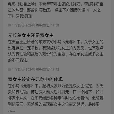
电影《独自上场》中青年李娜由张欣儿饰演，李娜饰演自
己的球替，郝蕾饰演教练。 点击下方链接阅读《一人之
下》原著漫画！
1 个回答
2024年09月22日 17:58
元尊单女主还是双女主
在天蚕土豆所著的东方玄幻小说《元尊》中，关于女主的
设定存在一定争议。有观点认为女主角为夭夭，也有观点
认为苏幼微和武瑶的戏份较为重要，存在单女主或多女主
的不同看法。
1 个回答
2024年09月27日 17:42
双女主设定在元尊中的体现
在小说《元尊》中，起初大家以为会是双女主设定，即夭
夭和苏幼微。苏幼微人前人后对周元一口一个殿下，如同
邻家小妹妹，在周元经历各种事件时也心念着他。但随着
剧情发展，苏幼微的表现离女主之位越来越远，最终周
元...