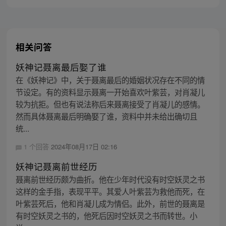
相关问答
妖神记聂离最后娶了谁
在《妖神记》中，关于聂离最后的婚姻状况存在不同的情
节设定。有的资料显示聂离一开始喜欢叶紫芸，对肖凝儿
较为抗拒。但也有说法称后来聂离接受了肖凝儿的感情。
然而具体聂离最后明确娶了谁，资料中并未给出确切且
统...
1 个回答
2024年08月17日 02:16
妖神记聂离前世经历
聂离前世经历颇为曲折。他在少年时代没有时空妖灵之书
这样的金手指，表现平平。其爱人叶紫芸为救他而死，在
叶紫芸死后，他和肖凝儿成为情侣。此外，前世的聂离是
有时空妖灵之书的，他死后因时空妖灵之书而转世。小