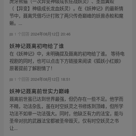
虎牙熊猫（一次异变神级成长狂战妖灵）、圣血翼蛟
（【异变】神级成长龙血妖灵）。在《妖神记》的最新情
节中，聂离凭借巧计打败了两只传奇巅峰的妖兽赤鲛和魔
蜥。...
1 个回答
2024年08月12日 20:46
妖神记聂离初吻给了谁
在《妖神记》中，未明确提及聂离的初吻给了谁。 等待电
视剧的同时，也可以点击下方链接来阅读《狐妖小红娘》
原著提前了解剧情了！
1 个回答
2024年08月12日 18:51
妖神记聂离前世实力巅峰
聂离前世虽已达到世界最强，但仍存在一些不足。他学而
不精，功法杂乱，虽在时空妖灵之书修炼到顶峰，但所学
功法不如单一功法强大。同时，他缺乏有力的法宝，能与
圣帝对抗的武器法宝都被圣帝毁灭，仅有时空妖灵之书
让...