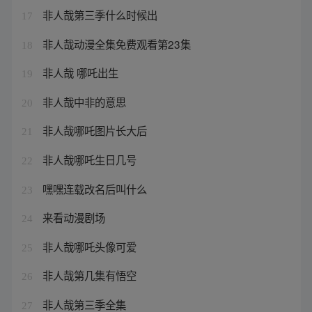
非人哉第三季什么时候出
17
非人哉动漫全集免费观看第23集
18
非人哉 哪吒出生
19
非人哉中非的意思
20
非人哉哪吒图片长大后
21
非人哉哪吒生日几号
22
嘿嘿连载改名后叫什么
23
来看动漫剧场
24
非人哉哪吒头像可爱
25
非人哉第几集有悟空
26
非人哉第三季全集
27