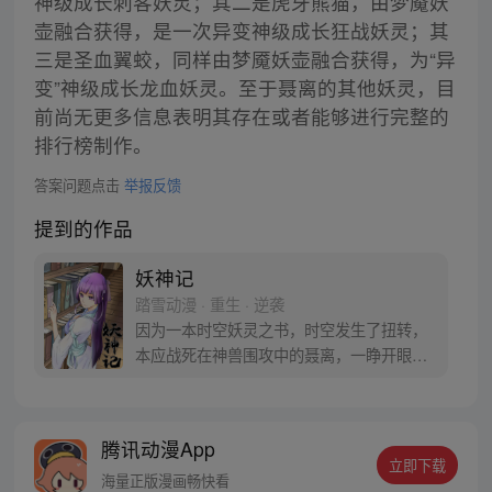
神级成长刺客妖灵；其二是虎牙熊猫，由梦魇妖
壶融合获得，是一次异变神级成长狂战妖灵；其
三是圣血翼蛟，同样由梦魇妖壶融合获得，为“异
变”神级成长龙血妖灵。至于聂离的其他妖灵，目
前尚无更多信息表明其存在或者能够进行完整的
排行榜制作。
答案问题点击
举报反馈
提到的作品
妖神记
踏雪动漫 · 重生 · 逆袭
因为一本时空妖灵之书，时空发生了扭转，
本应战死在神兽围攻中的聂离，一睁开眼已
经坐在了教室，他回到了十三岁。当一切重
新开始之时，他如何守护自己的挚爱之人。
【授权/每周三、六更新】
腾讯动漫App
立即下载
海量正版漫画畅快看