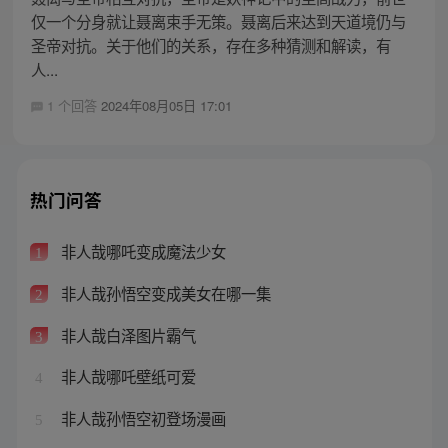
仅一个分身就让聂离束手无策。聂离后来达到天道境仍与
圣帝对抗。关于他们的关系，存在多种猜测和解读，有
人...
1 个回答
2024年08月05日 17:01
热门问答
非人哉哪吒变成魔法少女
1
非人哉孙悟空变成美女在哪一集
2
非人哉白泽图片霸气
3
非人哉哪吒壁纸可爱
4
非人哉孙悟空初登场漫画
5