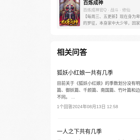
百炼成神
百炼成神官Q · 战斗 · 修仙
【每周三、五更新】现在身为卑
的罗征，本身家中大少爷，因家
落，妹妹被强大势力囚禁，无奈
命于人。可是天无绝人之路，父
他的古书中竟然暗藏炼器神法，
炼制成器！而隐藏在这背后的神
相关问答
到底是什么？参与周边活动请加
群，关注微信公众号燃哉家族
狐妖小红娘一共有几季
目前关于《狐妖小红娘》的季数划分没有明
篇、御妖篇、千颜篇、南国篇、竹叶篇和边
不同。 ...
1个回答
2024年08月13日 12:58
一人之下共有几季