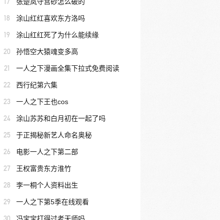
17
张楚岚守宫砂怎么破的
18
涂山红红喜欢东方洛吗
19
涂山红红死了为什么能续缘
20
孙悟空大猿魂变多高
21
一人之下漫画全集下拉式免费阅读
22
西行纪第六集
23
一人之下王也cos
24
涂山苏苏和白月初在一起了吗
25
于正揭秘新艺人命名奥秘
26
电影一人之下第二部
27
王权富贵东方淮竹
28
李一桐个人资料出生
29
一人之下第5季在线观看
30
冯宝宝打得过老天师吗