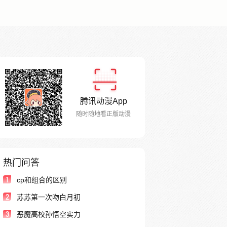
腾讯动漫App
随时随地看正版动漫
热门问答
1
cp和组合的区别
2
苏苏第一次吻白月初
3
恶魔高校孙悟空实力