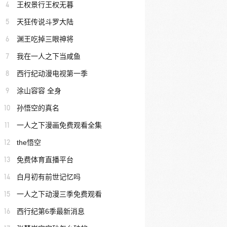
4
王权景行王权无暮
5
天狂传说斗罗大陆
6
渊王吃掉三眼神将
7
我在一人之下当咸鱼
8
西行纪动漫电视第一季
9
涂山容容 全身
10
孙悟空的真名
11
一人之下漫画免费观看全集
12
the悟空
13
免费体育直播平台
14
白月初有前世记忆吗
15
一人之下动漫三季免费观看
16
西行纪第6季最新消息