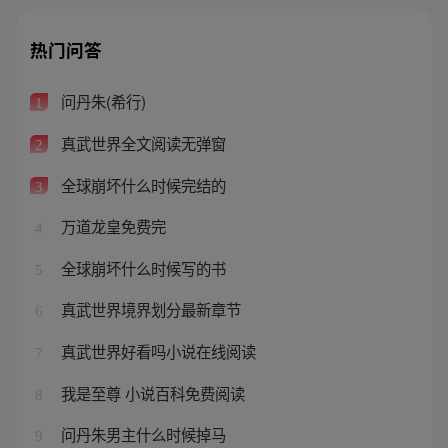
热门问答
问丹朱(希行)
1
真武世界全文阅读无弹窗
2
全球崩坏什么时候完结的
3
万道龙皇免费完
4
全球崩坏什么时候写的书
5
真武世界境界划分最新章节
6
真武世界好看吗小说在线阅读
7
我是至尊 小说百科免费阅读
8
问丹朱男主什么时候掉马
9