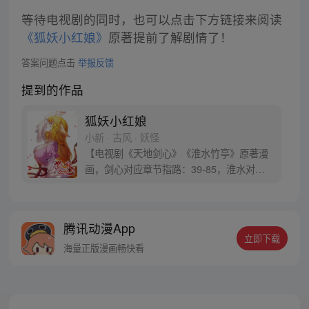
等待电视剧的同时，也可以点击下方链接来阅读
《狐妖小红娘》
原著提前了解剧情了！
答案问题点击
举报反馈
提到的作品
狐妖小红娘
小新 · 古风 · 妖怪
【电视剧《天地剑心》《淮水竹亭》原著漫
画，剑心对应章节指路：39-85，淮水对应
章节指路272-301】 迷糊萝莉小狐妖，正太
道士没节操。自古人妖生死恋，千载孽缘一
线牵。（每周周四更新。）
腾讯动漫App
立即下载
海量正版漫画畅快看