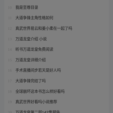
我是至尊目录
10
大道争锋主角性格如何
11
真武世界易云和姜小柔在一起了吗
12
万道龙皇介绍 小说
13
听书万道龙皇免费阅读
14
万道龙皇详细介绍
15
手术直播间步若天是好人吗
16
大道争锋完结了吗
17
全球崩坏这本书怎么样好看吗
18
真武世界好看吗小说推荐
19
万道龙皇第二部142集预告
20