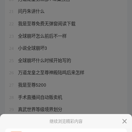
问丹朱讲什么
21
我是至尊免费无弹窗阅读下载
22
全球崩坏怎么前后不一样
23
小说全球崩坏3
24
全球崩坏什么时候开始写的
25
万道龙皇之至尊神殿陆鸣后来怎样
26
我是至尊5200
27
手术直播间自动贩卖机
28
真武世界等级境界划分
29
问丹朱男主角身份
继续浏览精彩内容
30