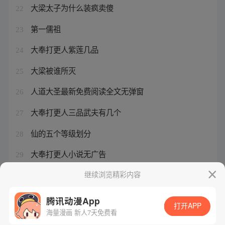
大梁太子为什么装疯卖傻
22
第一儒祖
23
大奉打更人紫莲几品
24
大梁被谁所灭
25
人道大圣最新免费阅读全文无弹窗
26
大奉打更人三品武夫有几个
27
仙的五个等级划分
28
大奉打更人小说无广告
29
大梁太子是谁演的
继续浏览精彩内容
30
腾讯动漫App
打开APP
海量漫画 新人7天免费看