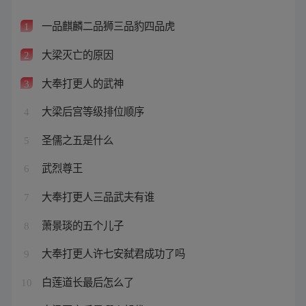
一品麒麟二品狮三品豹四品虎
1
大梁灭亡的原因
2
大奉打更人的武神
3
大梁后宫等级排位顺序
4
圣儒之五是什么
5
武烈尊王
6
大奉打更人三品武夫有谁
7
萧景琰的五个儿子
8
大奉打更人许七安弑君成功了吗
9
白莲道长最后怎么了
10