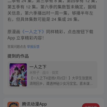
二季有 24 集，第三季有 8 集，第四季有 12 集，
第五季有 12 集。第六季的集数暂未确定，据相
关信息，第六季播出时一周一集，够播半年左
右，但具体集数可能是 24 集或 26 集。
原漫画
《一人之下》
同样精彩，点击按钮下载
App 立享精彩内容！
答案问题点击
举报反馈
提到的作品
一人之下
米橙子 · 战斗 · 搞笑
【一人之下6定档1月2日！】大学生张楚岚
清明回乡，遭遇神秘少女冯宝宝。素未谋面
的冯宝宝却对张楚岚异常熟悉，并将其带去
自己打工的快递公司。为了帮冯宝宝寻找她
的身世，也为了查清自己与爷爷身上的秘
腾讯动漫App
密，张楚岚的生活被彻底颠覆，与冯宝宝一