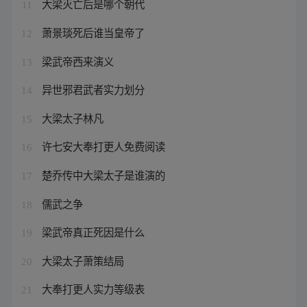
大梁灭亡后是哪个朝代
11
萧景琰死后谁当皇帝了
12
梁武帝西来演义
13
异世邪君武者实力划分
14
大梁太子林凡
15
许七安大奉打更人免费阅读
16
楚乔传中大梁太子是谁演的
17
儒武之争
18
梁武帝真正死因是什么
19
大梁太子萧策结局
20
大奉打更人实力等级表
21