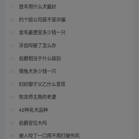
放羊用什么犬最好
9
约个妞公司是不是诈骗
10
金毛最便宜多少钱一只
11
牙齿咬破了怎么办
12
伯爵相当于什么级别
13
猎兔犬多少钱一只
14
妇好御于父乙什么意思
15
牧龙师主角的老婆
16
42种名犬品种
17
伯爵官位大吗
18
被人咬了一口用不用打破伤风
19