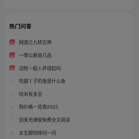
热门问答
网游之九转古神
1
一等公爵是几品
2
边牧一般人养得起吗
3
吃脚丫子的鱼是什么鱼
4
咬米有多丑
5
狗价格一览表2023
6
剑来无弹窗免费全文阅读
7
女生脚怕痒问一问
8