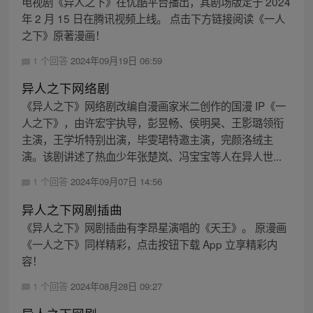
电视剧《异人之下》在优酷平台播出，其剧场版定于 2024
年 2 月 15 日在腾讯视频上线。 点击下方链接阅读《一人
之下》原著漫画！
1 个回答
2024年09月19日 06:59
异人之下网络剧
《异人之下》网络剧改编自漫画家米二创作的国漫 IP《一
人之下》，由许宏宇执导，彭昱畅、侯明昊、王影璐领衔
主演，王学圻特别出演，毕雯珺特邀主演，完颜洛绒主
演。该剧讲述了热血少年张楚岚、冯宝宝等人在异人世...
1 个回答
2024年09月07日 14:56
异人之下网剧插曲
《异人之下》网剧插曲有李昂星演唱的《天王》。 原漫画
《一人之下》同样精彩，点击按钮下载 App 立享精彩内
容！
1 个回答
2024年08月28日 09:27