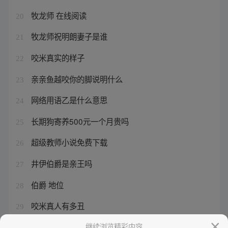
牧龙师 在线阅读
20
牧龙师祝明朗妻子是谁
21
咬米真实的样子
22
亲亲鱼越咬你的脚说明什么
23
网络用语乙是什么意思
24
长期狗寄养500元一个月贵吗
25
超级教师小说免费下载
26
井伊伯爵是亲王吗
27
伯爵 地位
28
咬米真人有多丑
29
牧龙师主角几个老婆啊
继续浏览精彩内容
30