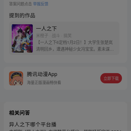
答案问题点击
举报反馈
提到的作品
一人之下
米橙子 · 战斗 · 搞笑
【一人之下6定档1月2日！】大学生张楚岚
清明回乡，遭遇神秘少女冯宝宝。素未谋面
的冯宝宝却对张楚岚异常熟悉，并将其带去
自己打工的快递公司。为了帮冯宝宝寻找她
的身世，也为了查清自己与爷爷身上的秘
腾讯动漫App
密，张楚岚的生活被彻底颠覆，与冯宝宝一
立即下载
同踏上“异人”之旅。
海量正版漫画畅快看
相关问答
异人之下哪个平台播