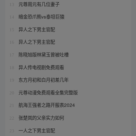
元尊周元有几位妻子
13
暗金恐爪熊vs泰坦巨猿
14
异人之下男主官配
15
异人之下男主官配
16
陈晓旭版林黛玉曾被吐槽
17
异人传电视剧免费观看
18
东方月初和白月初差几年
19
元尊动漫免费观看全集完整版
20
航海王强者之路开服表2024
21
张楚岚的父亲实力如何
22
一人之下男主官配
23