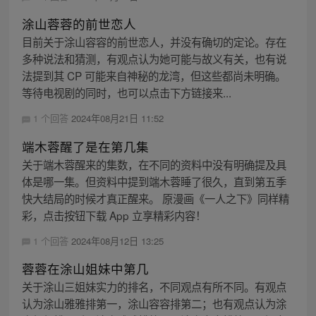
涂山蓉蓉的前世恋人
目前关于涂山容容的前世恋人，并没有确切的定论。存在
多种说法和猜测，有观点认为她可能与故义有关，也有说
法提到其 CP 可能来自神秘的龙湾，但这些都尚未明确。
等待电视剧的同时，也可以点击下方链接来...
1 个回答
2024年08月21日 11:52
端木蓉醒了是在第几集
关于端木蓉醒来的集数，在不同的资料中没有明确提及具
体是哪一集。但资料中提到端木蓉睡了很久，直到第五季
快大结局的时候才真正醒来。 原漫画《一人之下》同样精
彩，点击按钮下载 App 立享精彩内容！
1 个回答
2024年08月12日 13:25
蓉蓉在涂山姐妹中第几
关于涂山三姐妹实力的排名，不同观点有所不同。有观点
认为涂山雅雅排第一，涂山容容排第二；也有观点认为涂