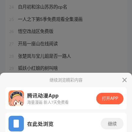
白月初和涂山苏苏的cp名
24
一人之下第5季免费观看全集漫画
25
悟空改战区免费版
26
开局一座山在线阅读
27
张楚岚与宝儿姐是否一路人
28
狐妖小红娘的树叫啥
29
一人之下王也有官方cp吗
继续浏览精彩内容
30
腾讯动漫App
打开APP
海量漫画 新人7天免费看
腾讯漫画
起点读书
QQ阅读
网站备案/许可证号：粤B2-20090059-5
在此处浏览
继续
Copyright©1998 - 2026 Tencent. All Rights Reserved