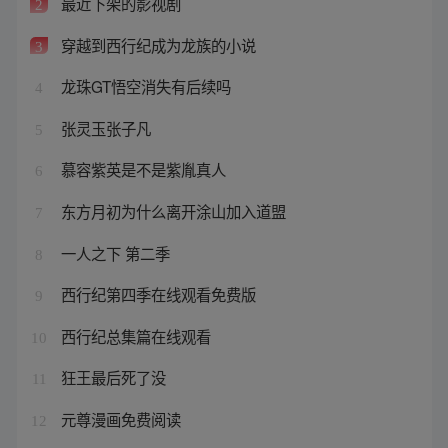
最近下架的影视剧
2
穿越到西行纪成为龙族的小说
3
龙珠GT悟空消失有后续吗
4
张灵玉张子凡
5
慕容紫英是不是紫胤真人
6
东方月初为什么离开涂山加入道盟
7
一人之下 第二季
8
西行纪第四季在线观看免费版
9
西行纪总集篇在线观看
10
狂王最后死了没
11
元尊漫画免费阅读
12