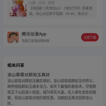
小新 · 古风 · 妖怪
【电视剧《天地剑心》《淮水竹亭》原著漫
画，剑心对应章节指路：39-85，淮水对应
章节指路272-301】 迷糊萝莉小狐妖，正太
道士没节操。自古人妖生死恋，千载孽缘一
线牵。（每周周四更新。）
腾讯动漫App
立即下载
海量正版漫画畅快看
相关问答
涂山蓉蓉对颜如玉真好
涂山容容对颜如玉确实很好。涂山容容是颜如玉的师父，
她传授给颜如玉诸多法力，如天下最强的易容术。尽管颜
如玉下山后误入歧途，成为采花大盗，在人类社会处处碰
壁，但涂山容容对他仍很在意。当颜如玉再次回到涂山
时...