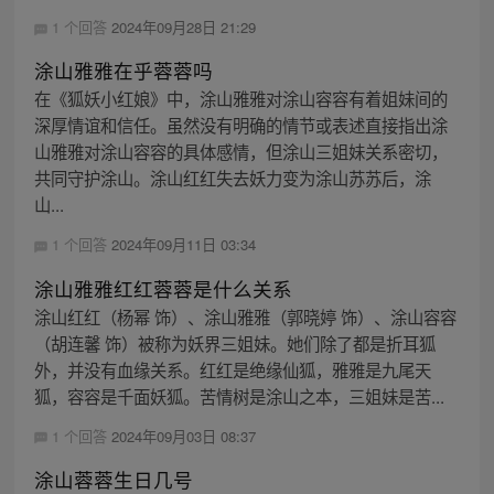
1 个回答
2024年09月28日 21:29
涂山雅雅在乎蓉蓉吗
在《狐妖小红娘》中，涂山雅雅对涂山容容有着姐妹间的
深厚情谊和信任。虽然没有明确的情节或表述直接指出涂
山雅雅对涂山容容的具体感情，但涂山三姐妹关系密切，
共同守护涂山。涂山红红失去妖力变为涂山苏苏后，涂
山...
1 个回答
2024年09月11日 03:34
涂山雅雅红红蓉蓉是什么关系
涂山红红（杨幂 饰）、涂山雅雅（郭晓婷 饰）、涂山容容
（胡连馨 饰）被称为妖界三姐妹。她们除了都是折耳狐
外，并没有血缘关系。红红是绝缘仙狐，雅雅是九尾天
狐，容容是千面妖狐。苦情树是涂山之本，三姐妹是苦...
1 个回答
2024年09月03日 08:37
涂山蓉蓉生日几号