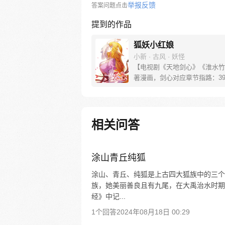
举报反馈
答案问题点击
提到的作品
狐妖小红娘
小新 · 古风 · 妖怪
【电视剧《天地剑心》《淮水竹
著漫画，剑心对应章节指路：39-
水对应章节指路272-301】 迷
妖，正太道士没节操。自古人妖
恋，千载孽缘一线牵。（每周周
新。）
相关问答
涂山青丘纯狐
涂山、青丘、纯狐是上古四大狐族中的三个
族，她美丽善良且有九尾，在大禹治水时期
经》中记...
1个回答
2024年08月18日 00:29