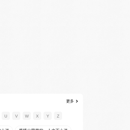
更多
U
V
W
X
Y
Z