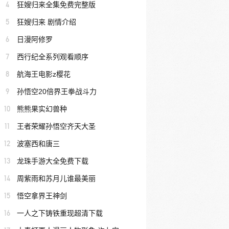
4
狂嫂归来全集免费完整版
5
狂嫂归来 剧情介绍
6
日漫阿修罗
7
西行纪全系列观看顺序
8
航海王电影z樱花
9
孙悟空20倍界王拳战斗力
10
熊熊果实幻兽种
11
王者荣耀孙悟空齐天大圣
12
波塞西和唐三
13
龙珠手游大全免费下载
14
周紫雨和苏月儿谁最美丽
15
悟空拿界王神剑
16
一人之下铸铁重现超清下载