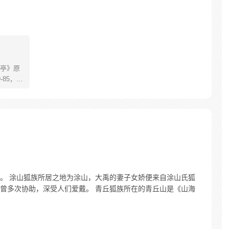
亭》原
85，淮
糊萝莉小狐
生死
四更
。 涂山狐族所居之地为涂山，大禹的妻子女娇便来自涂山氏狐
曾多次协助，深受人们爱戴。 青丘狐族所在的青丘山是《山海