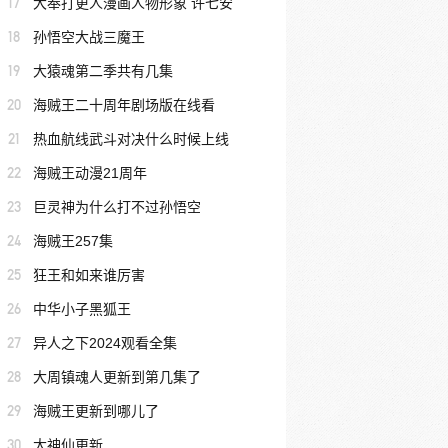
17
大奉打更人漫画人物形象 许七安
18
孙悟空大战三魔王
19
大猿魂第二季共有几集
20
海贼王二十周年剧场版在线看
21
热血航线武斗对决什么时候上线
22
海贼王动漫21周年
23
巨灵神为什么打不过孙悟空
24
海贼王257集
25
狂王和如来谁厉害
26
中华小子黑狐王
27
异人之下2024观看全集
28
大周镇魂人更新到第几集了
29
海贼王更新到哪儿了
30
大神仙更新