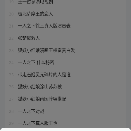
王一哲参演电视剧
19
极北萨摩王的恋人
20
一人之下徐三真人版演员表
21
张楚岚救人
22
狐妖小红娘漫画王权富贵白发
23
一人之下 什么秘密
24
带走石姬灵元碎片的人是谁
25
狐妖小红娘涂山苏苏被
26
狐妖小红娘南国阵容搭配
27
一人之下对战
28
一人之下真人版王也
29