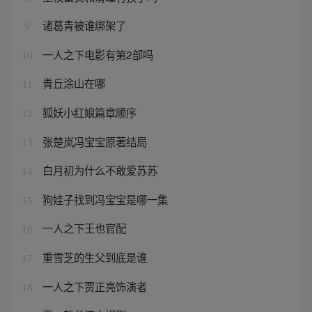
诸葛青被谁绑架了
9
一人之下电影有第2部吗
10
青丘涂山在哪
11
狐妖小红娘篇章顺序
12
张楚岚冯宝宝原著结局
13
白月初为什么不敢爱苏苏
14
狗娃子找到冯宝宝是哪一集
15
一人之下王也官配
16
重雪芝的生父到底是谁
17
一人之下贾正亮饰演者
18