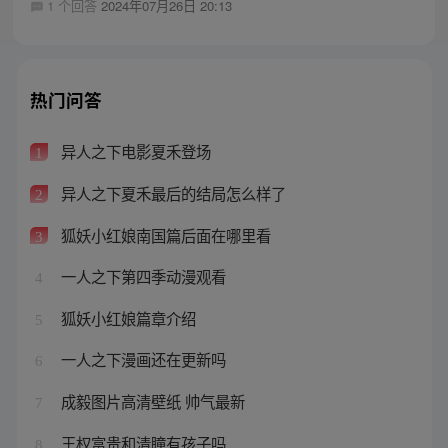
1 个回答
2024年07月26日 20:13
热门问答
异人之下电影夏禾登场
1
异人之下夏禾最后的结局怎么样了
2
狐妖小红娘南国篇后面在哪里看
3
一人之下第四季动漫观看
4
狐妖小红娘篇章介绍
5
一人之下漫画还在更新吗
6
成毅图片高清壁纸 帅气最新
7
王权富贵和清瞳有孩子吗
8