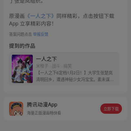
了张楚岚组织。
原漫画
《一人之下》
同样精彩，点击按钮下载
App 立享精彩内容！
答案问题点击
举报反馈
提到的作品
一人之下
米橙子 · 战斗 · 搞笑
【一人之下6定档1月2日！】大学生张楚岚
清明回乡，遭遇神秘少女冯宝宝。素未谋面
的冯宝宝却对张楚岚异常熟悉，并将其带去
自己打工的快递公司。为了帮冯宝宝寻找她
的身世，也为了查清自己与爷爷身上的秘
腾讯动漫App
密，张楚岚的生活被彻底颠覆，与冯宝宝一
立即下载
同踏上“异人”之旅。
海量正版漫画畅快看