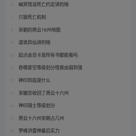
幽冥怪谈死亡约定讲的啥
6
只狼死亡机制
7
宋朝的燕云16州地图
8
道诡异仙讲的啥
9
起点会员卡是所有书都能看吗
10
吞噬星空等级划分怪兽由弱到强
11
神印到底是什么
12
宋徽宗收回了燕云十六州
13
神印骑士等级划分
14
燕云十六州宋朝占几州
15
罗峰洪雷神最后实力
16