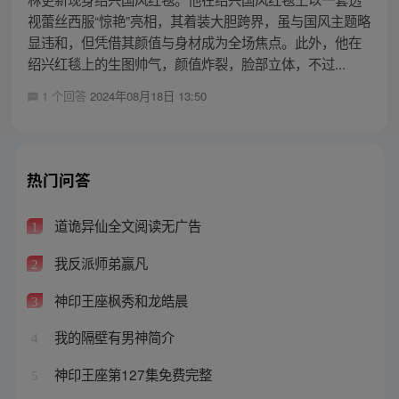
视蕾丝西服“惊艳”亮相，其着装大胆跨界，虽与国风主题略
显违和，但凭借其颜值与身材成为全场焦点。此外，他在
绍兴红毯上的生图帅气，颜值炸裂，脸部立体，不过...
1 个回答
2024年08月18日 13:50
热门问答
道诡异仙全文阅读无广告
1
我反派师弟赢凡
2
神印王座枫秀和龙皓晨
3
我的隔壁有男神简介
4
神印王座第127集免费完整
5