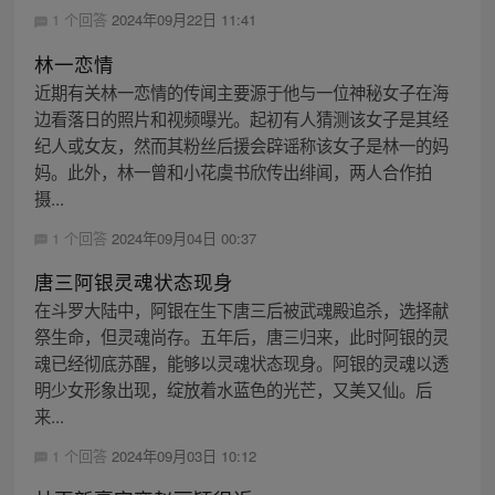
1 个回答
2024年09月22日 11:41
林一恋情
近期有关林一恋情的传闻主要源于他与一位神秘女子在海
边看落日的照片和视频曝光。起初有人猜测该女子是其经
纪人或女友，然而其粉丝后援会辟谣称该女子是林一的妈
妈。此外，林一曾和小花虞书欣传出绯闻，两人合作拍
摄...
1 个回答
2024年09月04日 00:37
唐三阿银灵魂状态现身
在斗罗大陆中，阿银在生下唐三后被武魂殿追杀，选择献
祭生命，但灵魂尚存。五年后，唐三归来，此时阿银的灵
魂已经彻底苏醒，能够以灵魂状态现身。阿银的灵魂以透
明少女形象出现，绽放着水蓝色的光芒，又美又仙。后
来...
1 个回答
2024年09月03日 10:12