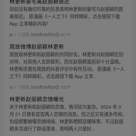
林更新豪宅离赵丽颖很近
目前没有确切可靠的信息表明林更新的豪宅与赵丽颖的距
离很近。 原漫画《一人之下》同样精彩，点击按钮下载
App 立享精彩内容！
1 个回答
2024年08月30日 01:11
周放微博赵丽颖林更新
周放是林更新和赵丽颖的共同好友。林更新对赵丽颖区别
对待，对其他人言辞犀利，而在赵丽颖面前却十分温顺。
林更新还曾在周放的抖音评论中有所互动。 原漫画《一人
之下》同样精彩，点击按钮下载 App 立享...
1 个回答
2024年08月29日 13:57
林更新赵丽颖恋情曝光
关于林更新和赵丽颖的恋情，情况较为复杂。2024 年 3
月 21 日曾有官宣两人恋情的消息。但之后又有诸多传闻，
包括频繁被曝恋情绯闻、林更新晒照显暧昧等，不过赵丽
颖多次进行了辟谣澄清，表明两人只是好...