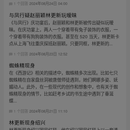
1 个回答
2024年08月24日 04:00
与凤行疑赵丽颖林更新玩暧昧
《与凤行》庆功宴后，赵丽颖和林更新被传出疑似玩暧
昧。在庆功宴上，两人一个穿着带有兔子装饰的衣服，一
个穿着带有狗狗装饰的衣服。甚至在 520 当天，林更新卡
点从上海飞往重庆探班赵丽颖。只要同框，林更新的...
1 个回答
2024年08月23日 12:52
蜘蛛精现身
在《西游记》相关的描述中，蜘蛛精多次出现。比如七只
蜘蛛精在自家盘丝洞被唐僧师徒遇到，她们婀娜多姿、妩
媚动人。此外，在一些现代的创作和想象中，也有关于蜘
蛛精现身的情节，比如赶考乡试的书生途中遇到了垂涎
蝶...
1 个回答
2024年08月21日 11:10
林更新现身绍兴
林更新现身绍兴国风红毯。他在绍兴国风红毯上以一套透