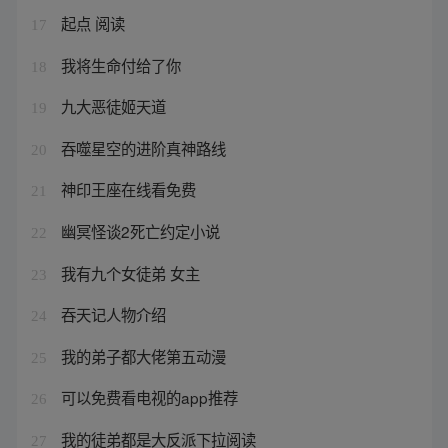
起点 阅读
17
我将生命付给了你
18
九大恶徒姬天道
19
吞噬星空的进阶真神路线
20
神印王座在线看免费
21
幽冥怪谈2死亡约定小说
22
我有九个女徒弟 女主
23
吞天记人物介绍
24
我的弟子都大佬第五动漫
25
可以免费看电视的app推荐
26
我的徒弟都是大反派下拉阅读
27