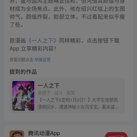
界，虽与国风主题略显违和，但凭借其颜值与身
材成为全场焦点。此外，他在绍兴红毯上的生图
帅气，颜值炸裂，脸部立体，不过看起来似乎瘦
了些。
原漫画
《一人之下》
同样精彩，点击按钮下载
App 立享精彩内容！
答案问题点击
举报反馈
提到的作品
一人之下
米橙子 · 战斗 · 搞笑
【一人之下6定档1月2日！】大学生张楚岚
清明回乡，遭遇神秘少女冯宝宝。素未谋面
的冯宝宝却对张楚岚异常熟悉，并将其带去
自己打工的快递公司。为了帮冯宝宝寻找她
的身世，也为了查清自己与爷爷身上的秘
腾讯动漫App
密，张楚岚的生活被彻底颠覆，与冯宝宝一