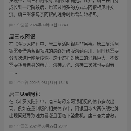
成长到一定阶段后，也通过特殊的方式与阿银相见并交
流。唐三继承母亲阿银的魂骨时也曾与她相见。
1 个回答
2024年09月01日 03:49
唐三救阿银
在《斗罗大陆》中，唐三复活阿银并非易事。唐三复活阿
银需要借助蓝银领域的最终升级版海纳百川，同时还需要
分五次进行能量传输。这个过程对唐三的消耗巨大，不仅
需要耗费自身的精力，海神之光、海神三叉戟也要跟着
一...
1 个回答
2024年08月31日 13:18
唐三见到阿银
在《斗罗大陆》中，唐三与母亲阿银相见的情节多次出
现。例如在重制版的相关情节中，阿银因冰火两仪眼地脉
出现问题导致魂力暴涨且面临下坠危机，唐三奋力营救。
1 个回答
2024年08月29日 23:41