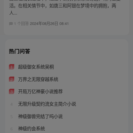
活。在相关情节中，如唐三和阿银在梦境中的拥抱，两
人...
1 个回答
2024年08月26日 08:41
热门问答
超级御女系统吴桐
1
万界之无限穿越系统
2
开局万亿神豪小说推荐
3
无限升级契约流女主简介小说
4
神级御兽完结了吗小说
5
神级约会系统
6