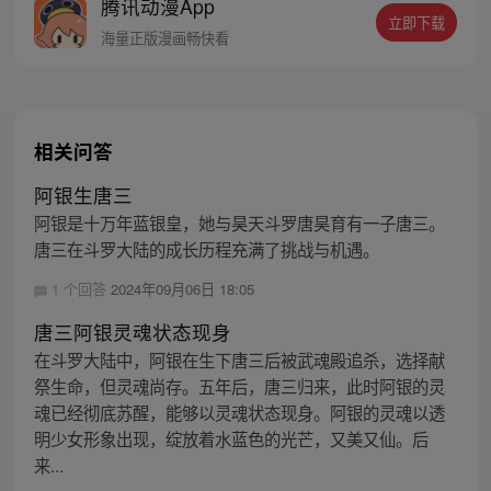
腾讯动漫App
战！
立即下载
海量正版漫画畅快看
相关问答
阿银生唐三
阿银是十万年蓝银皇，她与昊天斗罗唐昊育有一子唐三。
唐三在斗罗大陆的成长历程充满了挑战与机遇。
1 个回答
2024年09月06日 18:05
唐三阿银灵魂状态现身
在斗罗大陆中，阿银在生下唐三后被武魂殿追杀，选择献
祭生命，但灵魂尚存。五年后，唐三归来，此时阿银的灵
魂已经彻底苏醒，能够以灵魂状态现身。阿银的灵魂以透
明少女形象出现，绽放着水蓝色的光芒，又美又仙。后
来...