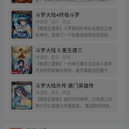
后的净土苏醒，复仇之战暗云密布。当“废武
魂”遇上执着而顽强的少年唐舞麟，万众瞩目
斗罗大陆4终极斗罗
的武魂传奇将再次被书写。我们不期待奇
神漫君 · 战斗 · 热血
迹，但要给奇迹一个机会。
【每周五更新】斗罗联邦科考队在极北之地
科考时，发现了一个有着金银双色花纹的
蛋。他们探查后发现里面居然有生命迹象，
于是赶忙将其带回研究所进行孵化。蛋孵化
斗罗大陆 5 重生唐三
出来了，可孵出来的是一个婴儿，一个和人
神漫君 · 重生 · 妖怪
类一模一样的孩子；与此同时，联邦研究所
【每周三更新】一代神王重生在这对人类并
正在解冻一名银色长发女子，而一名蓝发青
不友好的妖精大陆中，能否重新追回妻子。
年则在海滨被人发现
千奇百怪的妖神变又会带给他怎样的重生之
路？尽在一代神王至情追妻之旅，斗罗大陆
斗罗大陆外传 唐门英雄传
第五部，重生唐三!
神漫君 · 重生 · 热血
【隔周日更新】被封印的神界，只有唐三的
神力可以直接与外面联系。 要战败的时候，
从遥远的斗罗大陆…神界，瞬间翻盘！ 众神
之战，谁与争锋？ 当主角光环碰到一起，谁
能更胜一筹？这是属于唐门的一场众神之