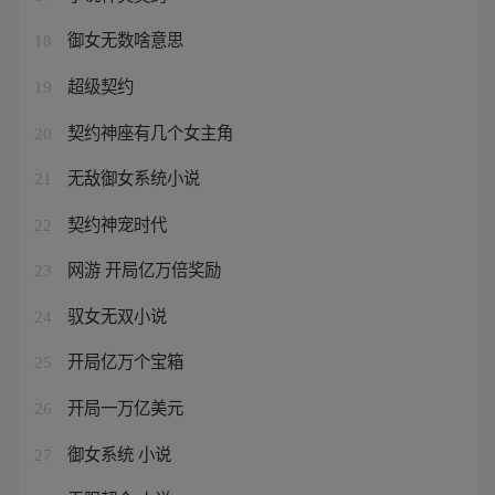
御女无数啥意思
18
超级契约
19
契约神座有几个女主角
20
无敌御女系统小说
21
契约神宠时代
22
网游 开局亿万倍奖励
23
驭女无双小说
24
开局亿万个宝箱
25
开局一万亿美元
26
御女系统 小说
27