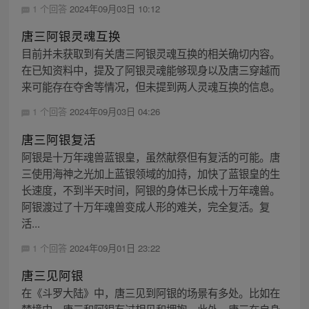
1 个回答
2024年09月03日 10:12
唐三阿银灵魂互换
目前并未获取到有关唐三阿银灵魂互换的相关确切内容。
在已知资料中，提及了阿银灵魂能够现身以及唐三穿越而
来可能存在夺舍等情况，但未提到两人灵魂互换的信息。
1 个回答
2024年09月03日 04:26
唐三阿银复活
阿银是十万年魂兽蓝银皇，虽然献祭但有复活的可能。唐
三使用海神之光加上蓝银领域的加持，加快了蓝银皇的生
长速度，不到半天时间，阿银的身体已长成十万年魂兽。
阿银渡过了十万年魂兽变成人形的难关，完全复活。复
活...
1 个回答
2024年09月01日 23:22
唐三见阿银
在《斗罗大陆》中，唐三见到阿银的场景有多处。比如在
梦境中，唐三和阿银有过相见和拥抱。此外，唐三在自身