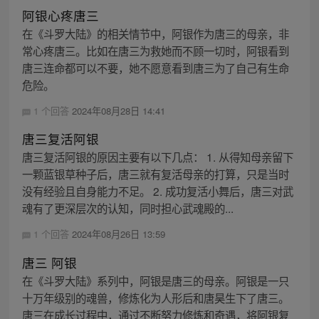
阿银心疼唐三
在《斗罗大陆》的相关情节中，阿银作为唐三的母亲，非
常心疼唐三。比如在唐三为救她而不顾一切时，阿银看到
唐三连命都可以不要，她不愿意看到唐三为了自己有生命
危险。
1 个回答
2024年08月28日 14:41
唐三复活阿银
唐三复活阿银的原因主要有以下几点： 1. 从得知母亲留下
一颗蓝银草种子后，唐三就有复活母亲的打算，只是当时
没有经验且自身能力不足。 2. 成功复活小舞后，唐三对武
魂有了更深层次的认知，同时担心武魂殿的...
1 个回答
2024年08月26日 13:59
唐三 阿银
在《斗罗大陆》系列中，阿银是唐三的母亲。阿银是一只
十万年级别的魂兽，修炼化为人形后和唐昊生下了唐三。
唐三在成长过程中，通过不断努力修炼和奇遇，将阿银复