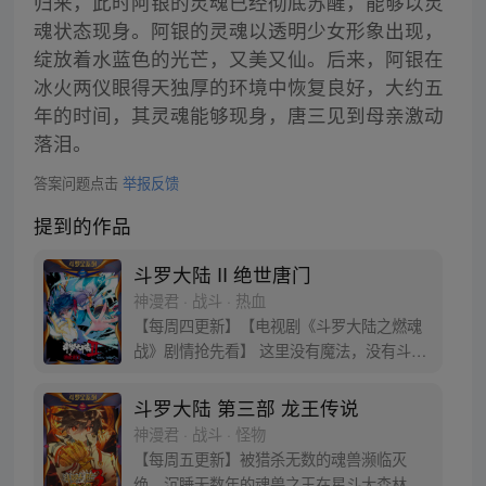
归来，此时阿银的灵魂已经彻底苏醒，能够以灵
魂状态现身。阿银的灵魂以透明少女形象出现，
绽放着水蓝色的光芒，又美又仙。后来，阿银在
冰火两仪眼得天独厚的环境中恢复良好，大约五
年的时间，其灵魂能够现身，唐三见到母亲激动
落泪。
答案问题点击
举报反馈
提到的作品
斗罗大陆 II 绝世唐门
神漫君 · 战斗 · 热血
【每周四更新】【电视剧《斗罗大陆之燃魂
战》剧情抢先看】 这里没有魔法，没有斗
气，没有武术，却有武魂。 唐门创立万年之
后的斗罗大陆上，唐门式微，一代天骄霍雨
斗罗大陆 第三部 龙王传说
浩横空出世，一切的神奇都将一一展现。 唐
神漫君 · 战斗 · 怪物
门暗器能否重振雄风，唐门能否重现辉煌，
【每周五更新】被猎杀无数的魂兽濒临灭
一切尽绝世唐门！
绝，沉睡无数年的魂兽之王在星斗大森林最