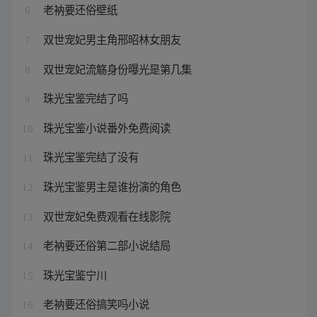
老衲要还俗壁纸
6
双世宠妃男主角邢昭林女朋友
7
双世宠妃流觞身份曝光是第几集
8
珠光宝鉴完结了吗
9
珠光宝鉴小说番外免费阅读
10
珠光宝鉴完结了没有
11
珠光宝鉴男主是谁扮演的角色
12
双世宠妃免费观看在线影院
13
老衲要还俗第二部小说结局
14
珠光宝鉴宁川
15
老衲要还俗搞笑吗小说
16