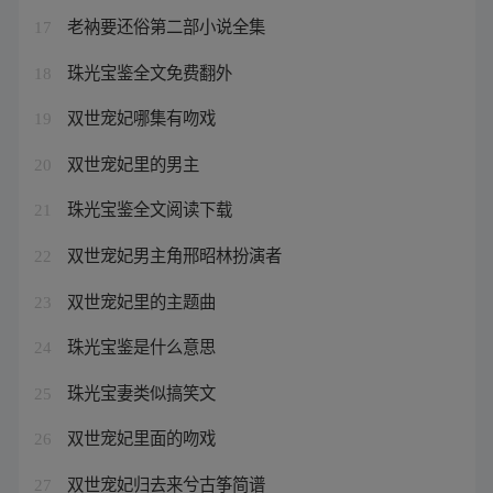
老衲要还俗第二部小说全集
17
珠光宝鉴全文免费翻外
18
双世宠妃哪集有吻戏
19
双世宠妃里的男主
20
珠光宝鉴全文阅读下载
21
双世宠妃男主角邢昭林扮演者
22
双世宠妃里的主题曲
23
珠光宝鉴是什么意思
24
珠光宝妻类似搞笑文
25
双世宠妃里面的吻戏
26
双世宠妃归去来兮古筝简谱
27