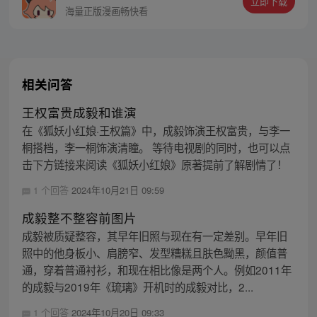
立即下载
海量正版漫画畅快看
相关问答
王权富贵成毅和谁演
在《狐妖小红娘·王权篇》中，成毅饰演王权富贵，与李一
桐搭档，李一桐饰演清瞳。 等待电视剧的同时，也可以点
击下方链接来阅读《狐妖小红娘》原著提前了解剧情了！
1 个回答
2024年10月21日 09:59
成毅整不整容前图片
成毅被质疑整容，其早年旧照与现在有一定差别。早年旧
照中的他身板小、肩膀窄、发型糟糕且肤色黝黑，颜值普
通，穿着普通衬衫，和现在相比像是两个人。例如2011年
的成毅与2019年《琉璃》开机时的成毅对比，2...
1 个回答
2024年10月20日 09:33