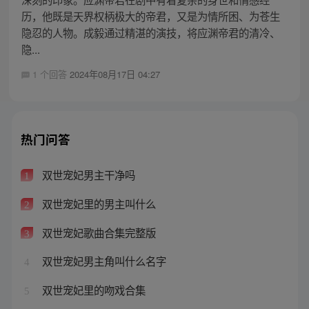
历，他既是天界权柄极大的帝君，又是为情所困、为苍生
隐忍的人物。成毅通过精湛的演技，将应渊帝君的清冷、
隐...
1 个回答
2024年08月17日 04:27
热门问答
双世宠妃男主干净吗
1
双世宠妃里的男主叫什么
2
双世宠妃歌曲合集完整版
3
双世宠妃男主角叫什么名字
4
双世宠妃里的吻戏合集
5