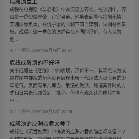
成毅演皇上
成毅在电视剧《与君歌》中饰演皇上齐焱。在该剧中，齐
焱是一位傀儡皇帝，宦官当道，他虽表面看似冷酷无情，
实则忍辱负重，在仇子梁的压制下暗自谋划，试图夺回皇
权。成毅对这一角色的演绎存在不同的评价，有人认为
他...
1 个回答
2024年08月18日 23:57
底线成毅演的不好吗
关于成毅在《底线》中的表现，评价不一。有观点认为成
毅在剧中饰演的角色没有展现出新一代司法人员应有的少
年意气，反而有吊儿郎当、散漫的做派，处理案件时的方
式和日常表现都受到了批评。但也有观众认为成毅在剧
中...
1 个回答
2024年08月17日 22:25
成毅演的应渊帝君太帅了
成毅在《沉香如屑》中饰演的应渊帝君的确给观众留下了
深刻的印象。应渊帝君在剧中有着复杂的身世和情感经