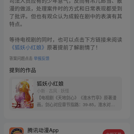
司法人员应有的少年意气，反而有吊儿郎当、散
漫的做派，处理案件时的方式和日常表现都受到
了批评。但也有观众认为成毅在剧中的表演有其
特点。
等待电视剧的同时，也可以点击下方链接来阅读
《狐妖小红娘》
原著提前了解剧情了！
答案问题点击
举报反馈
提到的作品
狐妖小红娘
小新 · 古风 · 妖怪
【电视剧《天地剑心》《淮水竹亭》原著漫
画，剑心对应章节指路：39-85，淮水对应
章节指路272-301】 迷糊萝莉小狐妖，正太
道士没节操。自古人妖生死恋，千载孽缘一
线牵。（每周周四更新。）
腾讯动漫App