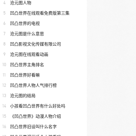
4
沧元图人物
5
凹凸世界在线观看免费版第三集
6
凹凸世界的电视
7
沧元图是什么意思
8
凹凸影视文化传媒有限公司
9
沧元图在线观看动画
10
凹凸世界主角排名
11
凹凸世界好看嘛
12
凹凸世界人物人气排行榜
13
沧元图的结局
14
小孩看凹凸世界有什么好处吗
15
《凹凸世界》动漫人物介绍
16
凹凸世界旧设叫什么名字