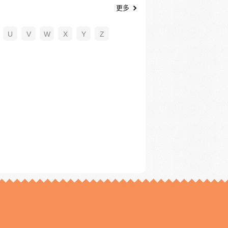
更多
U
V
W
X
Y
Z