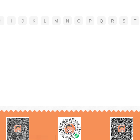
H
I
J
K
L
M
N
O
P
Q
R
S
T