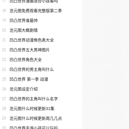
17
凹凸世界漫画适合小孩看吗
18
沧元图免费观看完整版第二季
19
凹凸世界谁最帅
20
沧元图大概剧情
21
凹凸世界动漫角色表大全
22
凹凸世界五大男神图片
23
凹凸世界角色大全
24
凹凸世界的男主角叫什么
25
凹凸世界 第一季 动漫
26
沧元图设定介绍
27
凹凸世界的主角叫什么名字
28
沧元图什么时候更新31集
29
沧元图什么时候更新周几几点
30
凹凸世界手游小孩可以玩吗