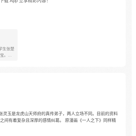
载 App 立享精彩内容！
学生张楚
宝。素
熟悉，
。为了
查清自
生活被
人”之
，张灵玉是龙虎山天师府的真传弟子，两人立场不同。目前的资料
之间有着复杂且深厚的感情纠葛。 原漫画《一人之下》同样精