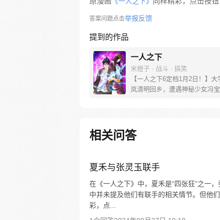
原漫画
同样精彩，点击按钮下
《一人之下》
举报反馈
答案问题点击
提到的作品
一人之下
米橙子 · 战斗 · 搞笑
【一人之下6定档1月2日！】大
岚清明回乡，遭遇神秘少女冯宝
未谋面的冯宝宝却对张楚岚异常
并将其带去自己打工的快递公司
帮冯宝宝寻找她的身世，也为了
己与爷爷身上的秘密，张楚岚的
相关问答
彻底颠覆，与冯宝宝一同踏上“异
旅。
夏禾与张灵玉联手
在《一人之下》中，夏禾是“四张狂”之一
中并未提及他们有联手的相关情节。但他们
彩，点...