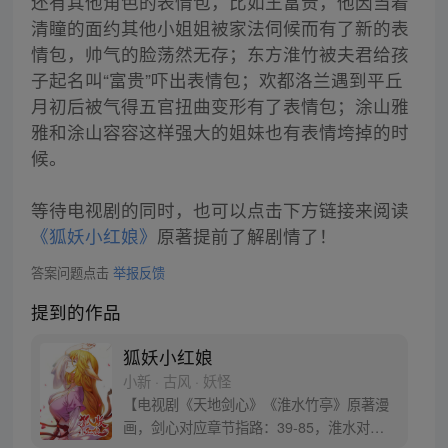
还有其他角色的表情包，比如王富贵，他因当着
清瞳的面约其他小姐姐被家法伺候而有了新的表
情包，帅气的脸荡然无存；东方淮竹被夫君给孩
子起名叫“富贵”吓出表情包；欢都洛兰遇到平丘
月初后被气得五官扭曲变形有了表情包；涂山雅
雅和涂山容容这样强大的姐妹也有表情垮掉的时
候。
等待电视剧的同时，也可以点击下方链接来阅读
《狐妖小红娘》
原著提前了解剧情了！
答案问题点击
举报反馈
提到的作品
狐妖小红娘
小新 · 古风 · 妖怪
【电视剧《天地剑心》《淮水竹亭》原著漫
画，剑心对应章节指路：39-85，淮水对应