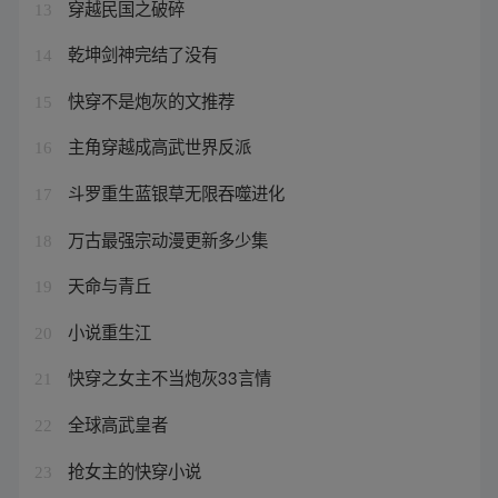
穿越民国之破碎
13
乾坤剑神完结了没有
14
快穿不是炮灰的文推荐
15
主角穿越成高武世界反派
16
斗罗重生蓝银草无限吞噬进化
17
万古最强宗动漫更新多少集
18
天命与青丘
19
小说重生江
20
快穿之女主不当炮灰33言情
21
全球高武皇者
22
抢女主的快穿小说
23