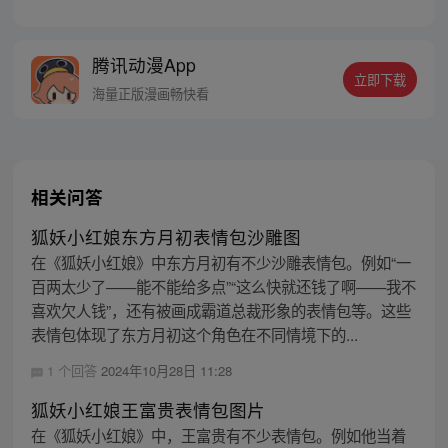
章节指路272-301】 迷糊萝莉小狐妖，正太
道士没节操。自古人妖生死恋，千载孽缘一
线牵。（每周周四更新。）
腾讯动漫App
立即下载
海量正版漫画畅快看
相关问答
狐妖小红娘东方月初表情包沙雕图
在《狐妖小红娘》中东方月初有不少沙雕表情包。例如“一
百两太少了——能不能给多点”“这么快就还钱了啊——我不
喜欢欠人钱”，还有被画成霸道总裁形象的表情包等。这些
表情包体现了东方月初这个角色在不同情境下的...
1 个回答
2024年10月28日 11:28
狐妖小红娘王富贵表情包图片
在《狐妖小红娘》中，王富贵有不少表情包。例如他当着