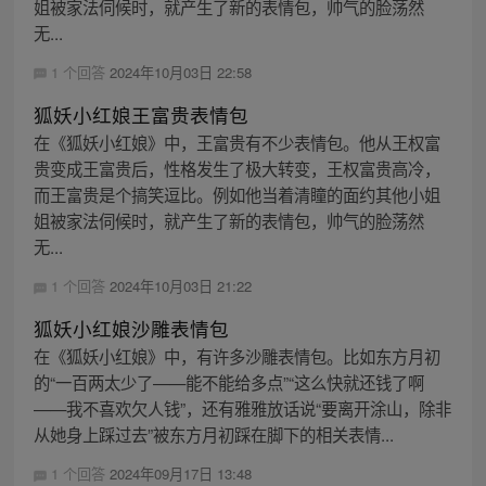
姐被家法伺候时，就产生了新的表情包，帅气的脸荡然
无...
1 个回答
2024年10月03日 22:58
狐妖小红娘王富贵表情包
在《狐妖小红娘》中，王富贵有不少表情包。他从王权富
贵变成王富贵后，性格发生了极大转变，王权富贵高冷，
而王富贵是个搞笑逗比。例如他当着清瞳的面约其他小姐
姐被家法伺候时，就产生了新的表情包，帅气的脸荡然
无...
1 个回答
2024年10月03日 21:22
狐妖小红娘沙雕表情包
在《狐妖小红娘》中，有许多沙雕表情包。比如东方月初
的“一百两太少了——能不能给多点”“这么快就还钱了啊
——我不喜欢欠人钱”，还有雅雅放话说“要离开涂山，除非
从她身上踩过去”被东方月初踩在脚下的相关表情...
1 个回答
2024年09月17日 13:48