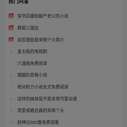
热门问答
穿书后嫁给破产老公的小说
1
群英三国志
2
巫哲我就是来借个火简介
3
皇太极的电视剧
4
六漫画免费阅读
5
婚姻的背叛小说
6
绝对权力小说全文免费阅读
7
这样的妹妹是不是非常可爱动漫
8
宠爱成瘾总裁的呆萌丫头
9
妖神记362集免费观看
10