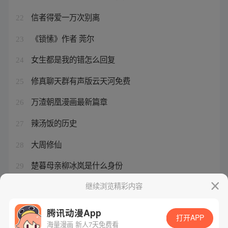
信者得爱一万次别离
22
《锁愫》作者 莞尔
23
女生都是我的错怎么回复
24
修真聊天群有声版云天河免费
25
万渣朝凰漫画最新篇章
26
辣汤饭的历史
27
大周修仙
28
楚暮母亲柳冰岚是什么身份
29
庶女攻略 小说 结局
继续浏览精彩内容
30
腾讯动漫App
打开APP
海量漫画 新人7天免费看