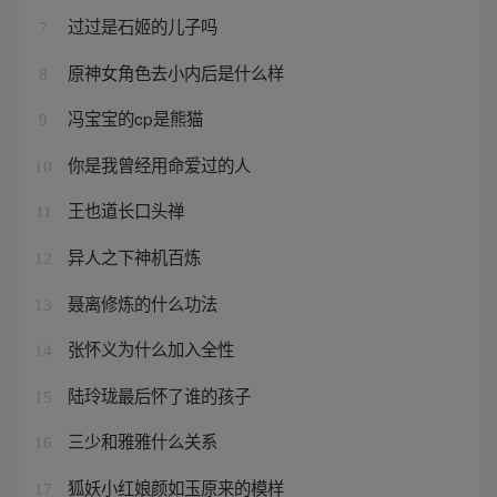
过过是石姬的儿子吗
7
原神女角色去小内后是什么样
8
冯宝宝的cp是熊猫
9
你是我曾经用命爱过的人
10
王也道长口头禅
11
异人之下神机百炼
12
聂离修炼的什么功法
13
张怀义为什么加入全性
14
陆玲珑最后怀了谁的孩子
15
三少和雅雅什么关系
16
狐妖小红娘颜如玉原来的模样
17