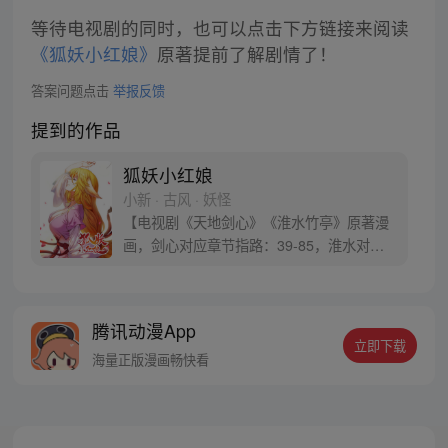
等待电视剧的同时，也可以点击下方链接来阅读
《狐妖小红娘》
原著提前了解剧情了！
答案问题点击
举报反馈
提到的作品
狐妖小红娘
小新 · 古风 · 妖怪
【电视剧《天地剑心》《淮水竹亭》原著漫
画，剑心对应章节指路：39-85，淮水对应
章节指路272-301】 迷糊萝莉小狐妖，正太
道士没节操。自古人妖生死恋，千载孽缘一
线牵。（每周周四更新。）
腾讯动漫App
立即下载
海量正版漫画畅快看