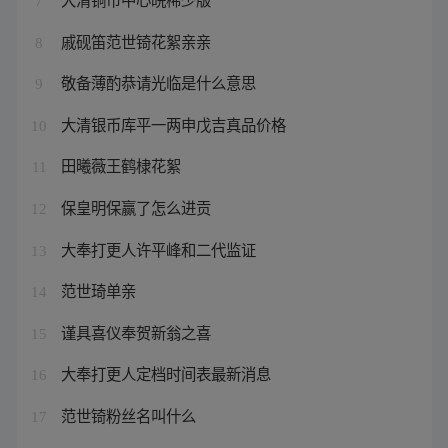
7
戚砚笛范世锜花絮亲亲
8
敬备薄酌恭请光临是什么意思
9
大清银币库平一两申戊吉真品价格
10
田曦薇王鹤棣花絮
11
保皇明保赢了怎么进贡
12
大奉打更人许平峰和二代监证
13
范世琦单亲
14
谨具喜仪奉贺新翁之喜
15
大奉打更人定档时间表最新消息
16
范世锜粉丝名叫什么
17