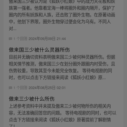
傲来国三少被认为是《狐妖小红娘》中的战力天花板和妖
族第一强者。他靠着定海一棒将圈外和圈内隔开，保护了
圈内的所有妖族和人族，还击败了圈外生物。在原著动画
中，他划下界限，圈外生物穿过便会化为乌有。不同人
对...
1 个回答
2024年09月09日 21:44
傲来国三少被什么灵器所伤
目前并无确切资料表明傲来国三少被何种灵器所伤。但据
相关情节推测，傲来国三少在划分圈外跟圈内时受伤，且
伤势较重，导致其至今未能完全恢复。 等待电视剧的同
时，也可以点击下方链接来阅读《狐妖小红娘》原...
1 个回答
2024年08月25日 02:01
傲来三少被什么所伤
上述参考资料中并未提及傲来三少被何物所伤的相关内
容，无法准确回答您的问题。 等待电视剧的同时，也可以
点击下方链接来阅读《狐妖小红娘》原著提前了解剧情
了！