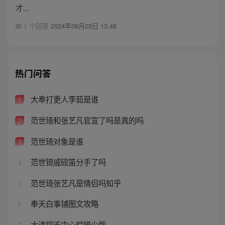
才...
1 个回答
2024年08月03日 13:48
热门问答
大奉打更人李茹是谁
1
范世琦和张艺凡官宣了吗是真的吗
2
范世琦对象是谁
3
范世锜戚砚笛分手了吗
4
范世琦张艺凡是情侣吗知乎
5
奉天白事铺图文攻略
6
大清铜币中心皖稀少版