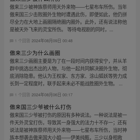
傲来三少被神族祭师用天外来物——七星布车所伤。当年
傲来国三少击败圈外生物时遭遇此伤，即便如此，他仍拼
尽全力在大地上画圈隔绝圈内圈外。此外，还有说法称他
是被天外飞来的灵宝所伤。 等待电视剧的同时，...
1 个回答
2024年08月09日 00:48
傲来三少为什么画圈
傲来三少画圈主要是为了在一段时间内获得安宁，并从羊
群中挑选出杰出的人物，与他一起共同解决圈外生物，彻
底消除隐患。他认为王权家、东方家、涂山狐妖等势力成
长到一定程度时，联手起来未必不能战胜圈外生物。 ...
1 个回答
2024年08月06日 00:17
傲来国三少爷被什么打伤
傲来国三少爷被打伤的原因有多种说法。一种说法是被一
件天外灵宝打伤，导致其一身强大的法力十不存一；还有
说法是被神族祭师用天外来物——七星布车所伤，当时神
族本想袭击傲来国大小姐——伊美纯甄，三少以身相救