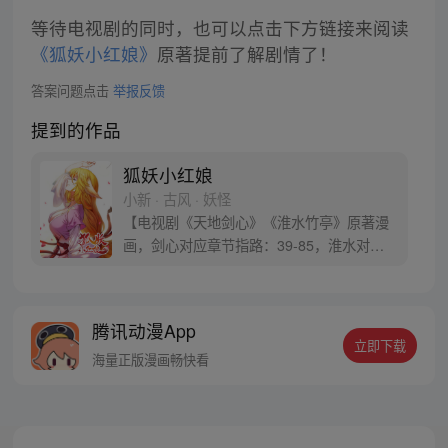
等待电视剧的同时，也可以点击下方链接来阅读
《狐妖小红娘》
原著提前了解剧情了！
答案问题点击
举报反馈
提到的作品
狐妖小红娘
小新 · 古风 · 妖怪
【电视剧《天地剑心》《淮水竹亭》原著漫
画，剑心对应章节指路：39-85，淮水对应
章节指路272-301】 迷糊萝莉小狐妖，正太
道士没节操。自古人妖生死恋，千载孽缘一
线牵。（每周周四更新。）
腾讯动漫App
立即下载
海量正版漫画畅快看