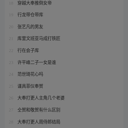
穿越大奉推倒女帝
18
行龙带仓带库
19
张艺凡的男友
20
库里文班亚马成打铁匠
21
行在会子库
22
许平峰二子一女是谁
23
范世琦花心吗
24
谨具菲仪奉贺
25
大奉打更人主角几个老婆
26
仝贺和敬贺有什么区别
27
大奉打更人周侍郎结局
28