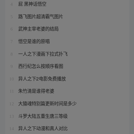
屁 黑神话悟空
4
路飞图片超清霸气图片
5
武神主宰老婆的结局
6
悟空是谁的原唱
7
一人之下漫画下拉式扑飞
8
西行纪怎么按顺序看图
9
异人之下2电影免费播放
10
朱竹清是谁得老婆
11
大猿魂特别篇更新时间是多少
12
斗罗大陆五重生唐三等级
13
异人之下动漫和真人对比
14