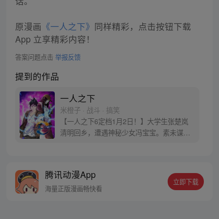
话。
原漫画
《一人之下》
同样精彩，点击按钮下载
App 立享精彩内容！
答案问题点击
举报反馈
提到的作品
一人之下
米橙子 · 战斗 · 搞笑
【一人之下6定档1月2日！】大学生张楚岚
清明回乡，遭遇神秘少女冯宝宝。素未谋面
的冯宝宝却对张楚岚异常熟悉，并将其带去
自己打工的快递公司。为了帮冯宝宝寻找她
的身世，也为了查清自己与爷爷身上的秘
腾讯动漫App
密，张楚岚的生活被彻底颠覆，与冯宝宝一
立即下载
同踏上“异人”之旅。
海量正版漫画畅快看