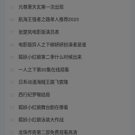
元尊萧天玄第一次出现
15
航海王强者之路单人推荐2023
16
张楚岚电影版演员表
17
电影版异人之下柳妍妍扮演者是谁
18
狐妖小红娘第二季什么时候出来
19
一人之下第30集在线观看
20
日系动漫海贼王路飞索隆
21
西行纪罗喉结局
22
狐妖小红娘舞台剧在哪看
23
狐妖小红娘泳装大作战
24
龙珠传奇第二部免费观看高清
25