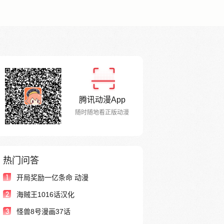
腾讯动漫App
随时随地看正版动漫
热门问答
1
开局奖励一亿条命 动漫
2
海贼王1016话汉化
3
怪兽8号漫画37话