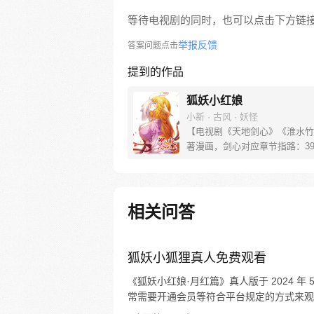
等待电视剧的同时，也可以点击下方链
举报反馈
答案问题点击
提到的作品
狐妖小红娘
小新 · 古风 · 妖怪
【电视剧《天地剑心》《淮水竹
著漫画，剑心对应章节指路：39-
水对应章节指路272-301】 迷
妖，正太道士没节操。自古人妖
恋，千载孽缘一线牵。（每周周
新。）
相关问答
狐妖小狐狸真人免费观看
《狐妖小红娘·月红篇》真人版于 2024 年
常需要开通会员等符合平台规定的方式来观看