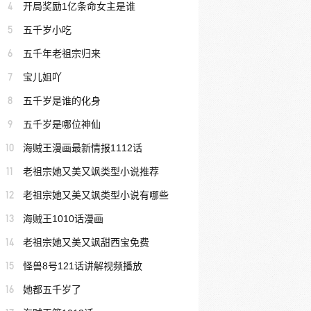
4
开局奖励1亿条命女主是谁
5
五千岁小吃
6
五千年老祖宗归来
7
宝儿姐吖
8
五千岁是谁的化身
9
五千岁是哪位神仙
10
海贼王漫画最新情报1112话
11
老祖宗她又美又飒类型小说推荐
12
老祖宗她又美又飒类型小说有哪些
13
海贼王1010话漫画
14
老祖宗她又美又飒甜西宝免费
15
怪兽8号121话讲解视频播放
16
她都五千岁了