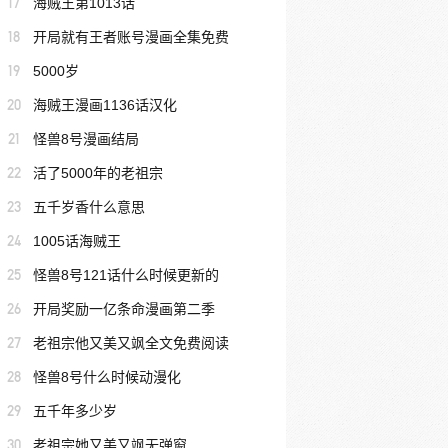
17
海贼王第1013话
18
开局就有王者账号漫画全集免费
19
5000岁
20
海贼王漫画1136话汉化
21
怪兽8号漫画结局
22
活了5000年的老祖宗
23
五千岁香什么意思
24
1005话海贼王
25
怪兽8号121话什么时候更新的
26
开局奖励一亿条命漫画第二季
27
老祖宗他又美又飒全文免费阅读
28
怪兽8号什么时候动漫化
29
五千年多少岁
30
老祖宗她又美又飒无弹窗