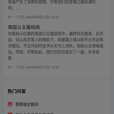
逐渐产生了深厚的感情。尽管他们的爱情之路充满坎
坷，...
1 个回答
2024年08月12日 05:01
南国公主篇结局
在狐妖小红娘的南国公主篇结局中，最终在白裘恩、白月
初、涂山苏苏等人的帮助下，欢都落兰得以和平丘月初再
次相见。平丘月初的名字从天书上消失，他和公主续缘成
功。然而，尽管如此，他们也仅仅是见了一面，并未有
更...
1 个回答
2024年08月10日 13:49
热门问答
酆都御史翻译
1