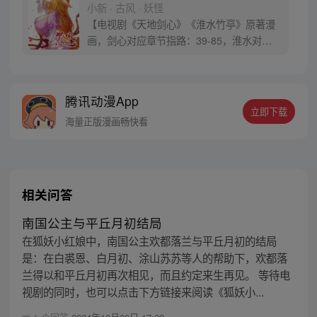
小新 · 古风 · 妖怪
【电视剧《天地剑心》《淮水竹亭》原著漫
画，剑心对应章节指路：39-85，淮水对应
章节指路272-301】 迷糊萝莉小狐妖，正太
道士没节操。自古人妖生死恋，千载孽缘一
线牵。（每周周四更新。）
腾讯动漫App
立即下载
海量正版漫画畅快看
相关问答
南国公主与平丘月初结局
在狐妖小红娘中，南国公主欢都落兰与平丘月初的结局
是：在白裘恩、白月初、涂山苏苏等人的帮助下，欢都落
兰得以和平丘月初再次相见，而且约定来生再见。 等待电
视剧的同时，也可以点击下方链接来阅读《狐妖小...