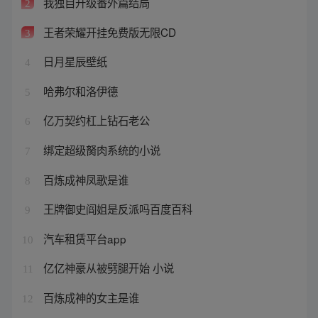
我独自升级番外篇结局
2
王者荣耀开挂免费版无限CD
3
日月星辰壁纸
4
哈弗尔和洛伊德
5
亿万契约杠上钻石老公
6
绑定超级胬肉系统的小说
7
百炼成神凤歌是谁
8
王牌御史阎姐是反派吗百度百科
9
汽车租赁平台app
10
亿亿神豪从被劈腿开始 小说
11
百炼成神的女主是谁
12