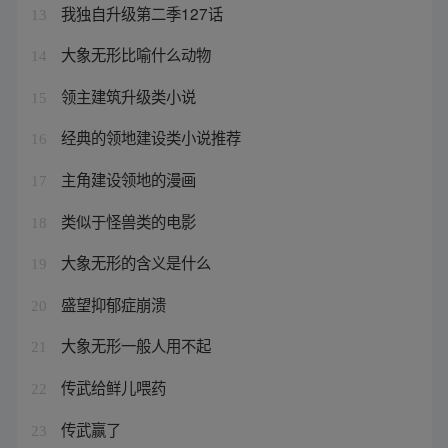
我独自升级第二季127话
13
大象无形比喻什么动物
14
领主建筑升级类小说
15
经典的领地建设类小说推荐
16
主角建设领地的漫画
17
类似于怪兽类的电影
18
大象无形的含义是什么
19
盛望抑郁症崩溃
20
大象无形一般人用不起
21
传武给鲜儿喂药
22
传武赢了
23