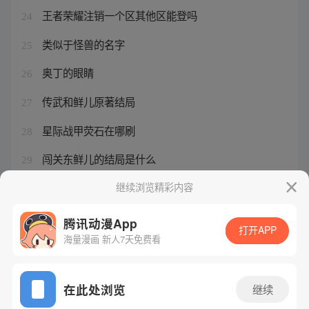
王者荣耀注销一个区其他区能登吗
24
类似于怪兽的名字
25
奥丁的眼睛
26
传武和鲜儿原著结局
27
星际战甲荧石在哪刷
28
闯关东鲜儿的结局是什么
29
悟空歌词意思
继续浏览精彩内容
30
腾讯动漫App
打开APP
海量漫画 新人7天免费看
腾讯漫画
起点读书
QQ阅读
网站备案/许可证号：粤B2-20090059-5
在此处浏览
继续
Copyright©1998 - 2026 Tencent. All Rights Reserved