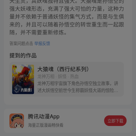
天生灵，其妖魂独特且强大。大猿魂是孙悟空的
强大妖魂形态，充满了强大可怕的力量，这种力
量并不依赖于普通妖怪的集气方式，而是与生俱
来的，并且可以随着孙悟空的转世重生而一起跟
随，并不需要重新修炼。
答案问题点击
举报反馈
提到的作品
大猿魂（西行纪系列）
龙神万相 · 妖怪 · 热血
龙神万相宇宙旗下角色孙悟空独立故事，讲
述大妖悟空前世今生称霸妖怪大道的惊险历
程。 妖怪大道有自己的生存之道，某日，一
位猴妖因人类的祈愿从天而降，以鬼魈之名
响彻妖界，却因堕入暗魂无法再守护重要之
腾讯动漫App
人…六十年后，他再次破石而出，背负着守
立即下载
护族人的希望和信念打败了妖怪大道的霸
海量正版漫画畅快看
主，成为猴群之王，但故事仍在继续…