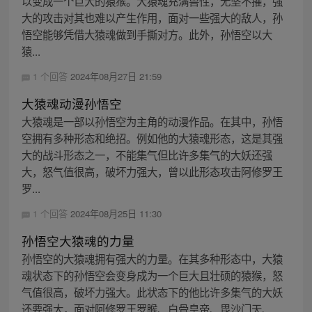
以变成一个巨大的猿猴。大猿魂充满兽性，无坚不摧，强
大的攻击对其也难以产生作用，面对一些强大的敌人，孙
悟空能够凭借大猿魂做到手撕对方。此外，孙悟空以大
猿...
1 个回答
2024年08月27日 21:59
大猿魂动漫孙悟空
大猿魂是一部以孙悟空为主角的动漫作品。在其中，孙悟
空拥有多种形态和绝招。例如他的大猿魂形态，这是其强
大的战斗形态之一，不能集气但比许多集气的大妖还强
大，怒气值很高，破坏力强大，曾以此形态攻击阿修罗王
罗...
1 个回答
2024年08月25日 11:30
孙悟空大猿魂的力量
孙悟空的大猿魂拥有强大的力量。在其多种形态中，大猿
魂状态下的孙悟空会变身成为一个巨大且壮硕的猿猴，怒
气值很高，破坏力强大。此状态下的他比许多集气的大妖
还要强大，面对阿修罗王罗睺、白骨皇帝、毘沙门天、