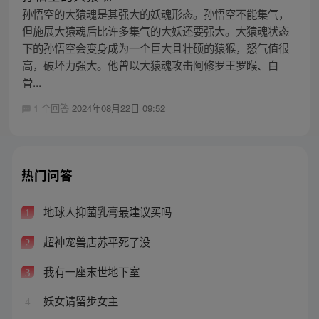
孙悟空的大猿魂是其强大的妖魂形态。孙悟空不能集气，
但施展大猿魂后比许多集气的大妖还要强大。大猿魂状态
下的孙悟空会变身成为一个巨大且壮硕的猿猴，怒气值很
高，破坏力强大。他曾以大猿魂攻击阿修罗王罗睺、白
骨...
1 个回答
2024年08月22日 09:52
热门问答
地球人抑菌乳膏最建议买吗
1
超神宠兽店苏平死了没
2
我有一座末世地下室
3
妖女请留步女主
4