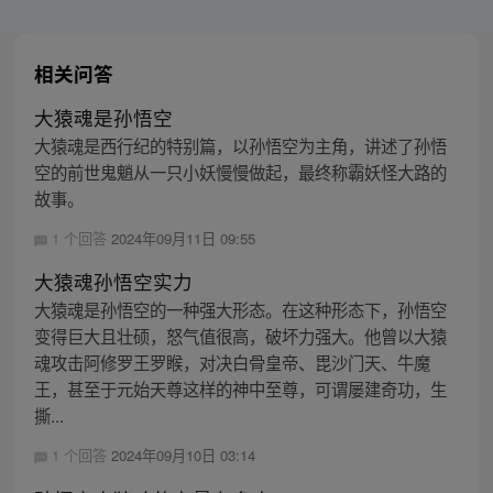
相关问答
大猿魂是孙悟空
大猿魂是西行纪的特别篇，以孙悟空为主角，讲述了孙悟
空的前世鬼魈从一只小妖慢慢做起，最终称霸妖怪大路的
故事。
1 个回答
2024年09月11日 09:55
大猿魂孙悟空实力
大猿魂是孙悟空的一种强大形态。在这种形态下，孙悟空
变得巨大且壮硕，怒气值很高，破坏力强大。他曾以大猿
魂攻击阿修罗王罗睺，对决白骨皇帝、毘沙门天、牛魔
王，甚至于元始天尊这样的神中至尊，可谓屡建奇功，生
撕...
1 个回答
2024年09月10日 03:14