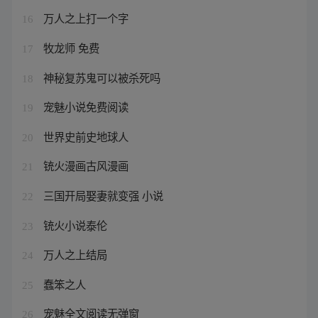
万人之上打一个字
16
牧龙师 免费
17
神秘复苏鬼可以被杀死吗
18
宠魅小说免费阅读
19
世界史前史地球人
20
铳火漫画古风漫画
21
三国开局娶妻就变强 小说
22
铳火小说泰伦
23
万人之上结局
24
蠢笨之人
25
宠魅全文阅读无弹窗
26