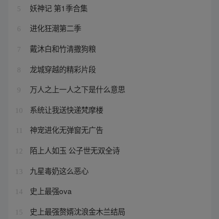
妖神记 第1季合集
5
进化狂潮第二季
6
戴沐白和竹清撒狗粮
7
龙城穿越的精彩片段
8
万人之上一人之下是什么意思
9
系统让我送快递梵摩楼
10
神宠进化无弹窗无广告
11
陌上人如玉 公子世无双全诗
12
九星毒奶这么恶心
13
史上最强ova
14
史上最强赘婿沈浪金木兰结局
15