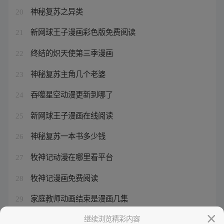
神秘复苏之异类
20
新网球王子漫画彩色版免费阅读
21
终结的炽天使第三季漫画
22
神秘复苏主角几个老婆
23
吞噬星空动漫更新到哪了
24
新网球王子漫画在线阅读
25
神秘复苏一本书多少钱
26
牧神记动漫在哪里看平台
27
牧神记漫画免费阅读
28
家庭教师动画结束是漫画几集
29
神秘复苏有漫画吗
继续浏览精彩内容
30