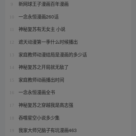
新网球王子漫画百年漫画
9
一念永恒漫画260话
10
神秘复苏有无女主 小说
11
遮天动漫第一季什么时候播出
12
家庭教师动漫结局是漫画的多少话
13
神秘复苏之开局就无敌了
14
家庭教师动画播出时间
15
一念永恒漫画全书
16
神秘复苏之穿越我是高志强
17
吞噬星空小说多少集
18
我家大师兄脑子有坑漫画463
19