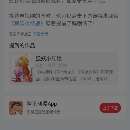
过正规合法的渠道观看，如爱奇艺等平台。
等待电视剧的同时，也可以点击下方链接来阅读
《狐妖小红娘》
原著提前了解剧情了！
答案问题点击
举报反馈
提到的作品
狐妖小红娘
小新 · 古风 · 妖怪
【电视剧《天地剑心》《淮水竹亭》原著漫
画，剑心对应章节指路：39-85，淮水对应
章节指路272-301】 迷糊萝莉小狐妖，正太
道士没节操。自古人妖生死恋，千载孽缘一
线牵。（每周周四更新。）
腾讯动漫App
立即下载
海量正版漫画畅快看