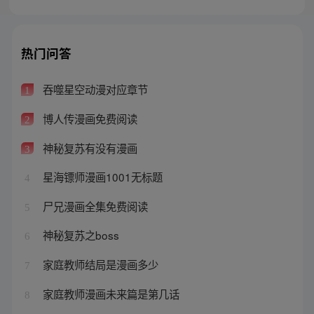
热门问答
吞噬星空动漫对应章节
1
博人传漫画免费阅读
2
神秘复苏有没有漫画
3
星海镖师漫画1001无标题
4
尸兄漫画全集免费阅读
5
神秘复苏之boss
6
家庭教师结局是漫画多少
7
家庭教师漫画未来篇是第几话
8