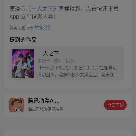
原漫画
《一人之下》
同样精彩，点击按钮下载
App 立享精彩内容！
答案问题点击
举报反馈
提到的作品
一人之下
米橙子 · 战斗 · 搞笑
【一人之下6定档1月2日！】大学生张楚岚
清明回乡，遭遇神秘少女冯宝宝。素未谋面
的冯宝宝却对张楚岚异常熟悉，并将其带去
自己打工的快递公司。为了帮冯宝宝寻找她
的身世，也为了查清自己与爷爷身上的秘
腾讯动漫App
密，张楚岚的生活被彻底颠覆，与冯宝宝一
立即下载
同踏上“异人”之旅。
海量正版漫画畅快看