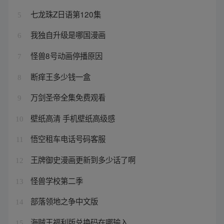
七龙珠Z日语第120集
5
我独自升级是哪国漫画
6
怪兽8号动画停播原因
7
断痒王多少钱一盒
8
万剑圣帝全集免费观看
9
壁纸高清 手机壁纸高级感
10
悟空租车电话号码客服
11
王牌御史漫画更新到多少话了啊
12
怪兽学校第二季
13
部落领地之争中文版
14
海贼王福利版兑换码在哪输入
15