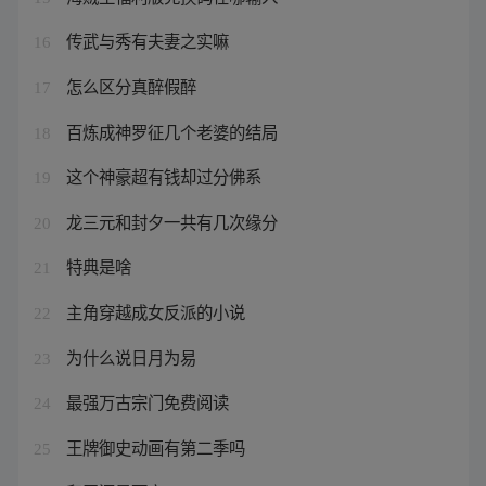
传武与秀有夫妻之实嘛
16
怎么区分真醉假醉
17
百炼成神罗征几个老婆的结局
18
这个神豪超有钱却过分佛系
19
龙三元和封夕一共有几次缘分
20
特典是啥
21
主角穿越成女反派的小说
22
为什么说日月为易
23
最强万古宗门免费阅读
24
王牌御史动画有第二季吗
25