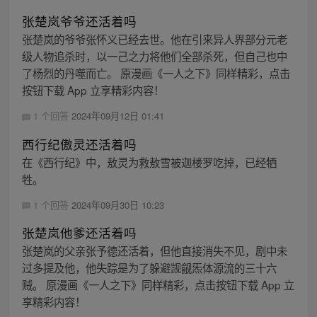
张楚岚爷爷还活着吗
张楚岚的爷爷张怀义已经去世。他在引来异人界部分元老
级人物追杀时，以一己之力将他们全部杀死，但自己也中
了杨烈的丹噬而亡。 原漫画《一人之下》同样精彩，点击
按钮下载 App 立享精彩内容！
1 个回答
2024年09月12日 01:41
西行纪傲灵还活着吗
在《西行纪》中，敖灵为救敖雪被迦楼罗吃掉，已经牺
牲。
1 个回答
2024年09月30日 10:23
张楚岚他爹还活着吗
张楚岚的父亲张予德还活着，但他直接消失不见，剧中未
过多提及他，他失踪是为了躲避觊觎炁体源流的三十六
贼。 原漫画《一人之下》同样精彩，点击按钮下载 App 立
享精彩内容！