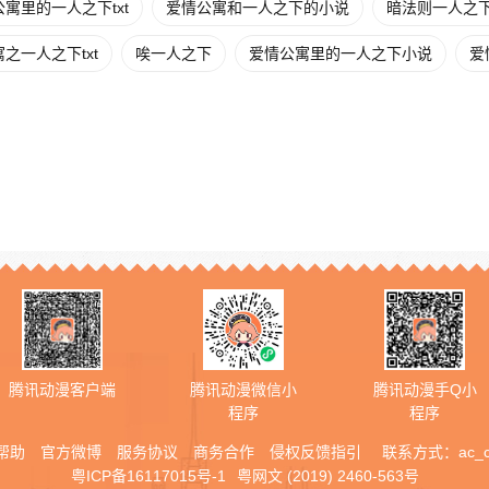
寓里的一人之下txt
爱情公寓和一人之下的小说
暗法则一人之
之一人之下txt
唉一人之下
爱情公寓里的一人之下小说
爱
腾讯动漫客户端
腾讯动漫微信小
腾讯动漫手Q小
程序
程序
帮助
官方微博
服务协议
商务合作
侵权反馈指引
联系方式：
ac_
粤ICP备16117015号-1
粤网文 (2019) 2460-563号