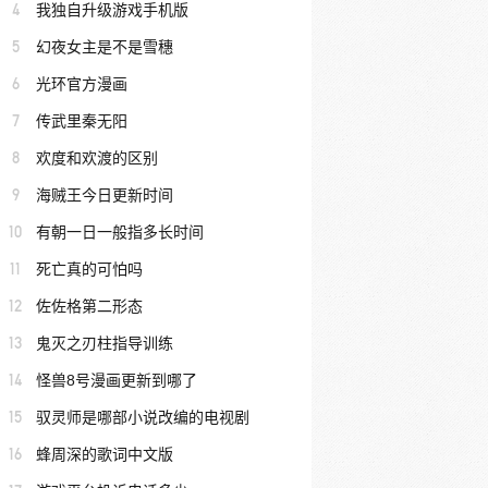
4
我独自升级游戏手机版
5
幻夜女主是不是雪穗
6
光环官方漫画
7
传武里秦无阳
8
欢度和欢渡的区别
9
海贼王今日更新时间
10
有朝一日一般指多长时间
11
死亡真的可怕吗
12
佐佐格第二形态
13
鬼灭之刃柱指导训练
14
怪兽8号漫画更新到哪了
15
驭灵师是哪部小说改编的电视剧
16
蜂周深的歌词中文版