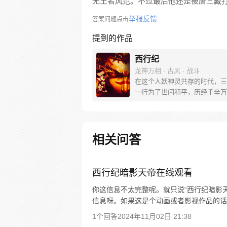
无王者风范。不过最后他还是被唐三藏
举报反馈
答案问题点击
提到的作品
西行纪
龙神万相 · 古风 · 战斗
在这个人妖神灵共存的时代，三
一行为了世间和平，历经千辛万
彼岸取得“永恒之火”拯救苍生，
没有因此变得美好….随着阴谋
露，暗魂四起, 为了让“永恒之火
位，小狼妖白狼不辞万难，找到
相关问答
大法师，和他一起重新寻回徒弟
成全新“西行小队”，再度踏上西
旅……
西行纪暗影天帝在线观看
你这信息不太完整呢。就只说“西行纪暗影
信息呀。如果这是个动画或者影视作品的话
1个回答
2024年11月02日 21:38