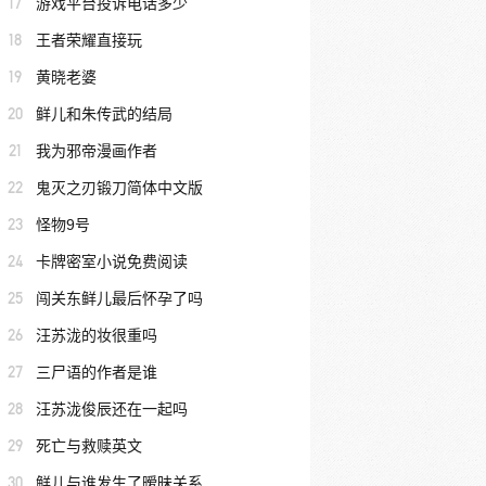
17
游戏平台投诉电话多少
18
王者荣耀直接玩
19
黄晓老婆
20
鲜儿和朱传武的结局
21
我为邪帝漫画作者
22
鬼灭之刃锻刀简体中文版
23
怪物9号
24
卡牌密室小说免费阅读
25
闯关东鲜儿最后怀孕了吗
26
汪苏泷的妆很重吗
27
三尸语的作者是谁
28
汪苏泷俊辰还在一起吗
29
死亡与救赎英文
30
鲜儿与谁发生了暧昧关系