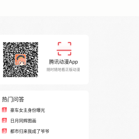
腾讯动漫App
随时随地看正版动漫
热门问答
1
豪车女主身份曝光
2
日月同辉图画
3
都市归来我成了爷爷