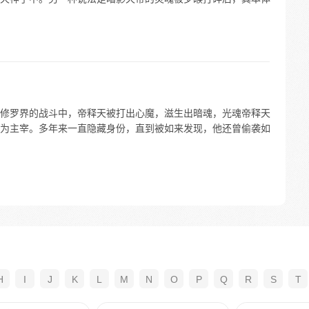
修罗界的战斗中，帝释天被打出心魔，滋生出暗魂，光魂帝释天
为主宰。多年来一直隐藏身份，直到被如来发现，他还曾偷袭如
H
I
J
K
L
M
N
O
P
Q
R
S
T