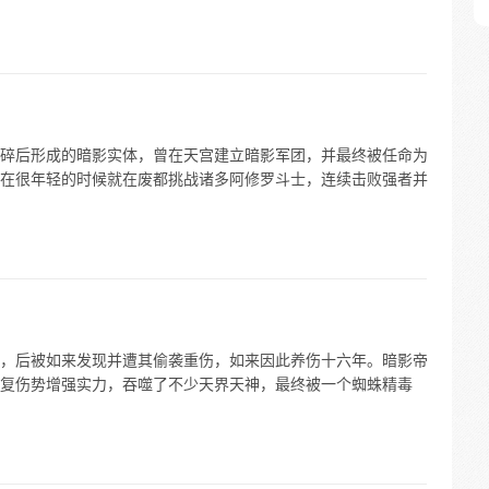
碎后形成的暗影实体，曾在天宫建立暗影军团，并最终被任命为
在很年轻的时候就在废都挑战诸多阿修罗斗士，连续击败强者并
，后被如来发现并遭其偷袭重伤，如来因此养伤十六年。暗影帝
复伤势增强实力，吞噬了不少天界天神，最终被一个蜘蛛精毒