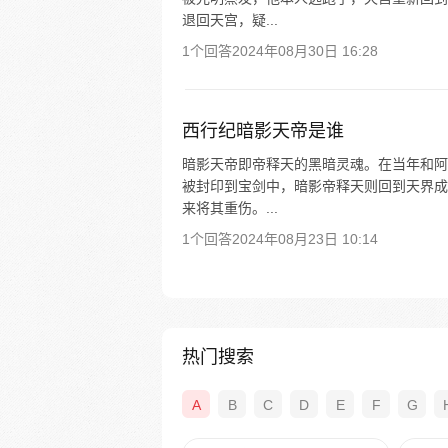
退回天宫，疑...
1个回答
2024年08月30日 16:28
西行纪暗影天帝是谁
暗影天帝即帝释天的黑暗灵魂。在当年和阿
被封印到宝剑中，暗影帝释天则回到天界成
来将其重伤。...
1个回答
2024年08月23日 10:14
热门搜索
A
B
C
D
E
F
G