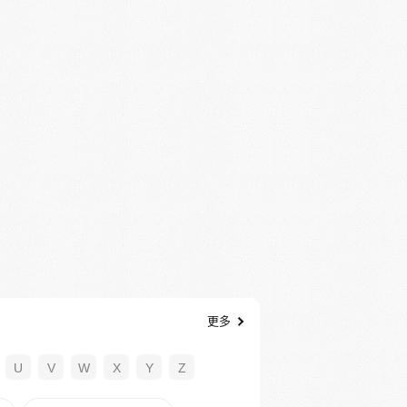
更多
U
V
W
X
Y
Z