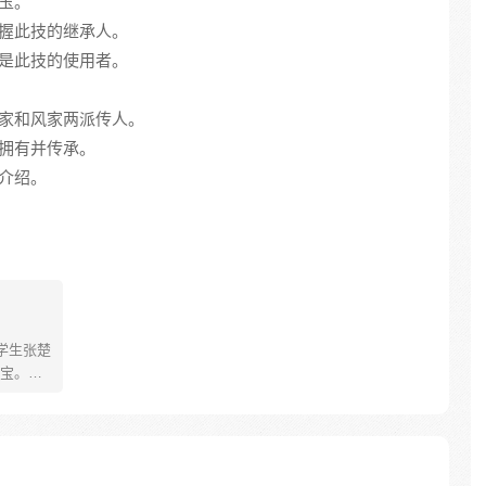
玉。
掌握此技的继承人。
也是此技的使用者。
王家和风家两派传人。
家拥有并传承。
细介绍。
学生张楚
宝。素
熟悉，
。为了
查清自
生活被