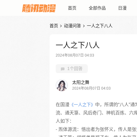
首页
全部作品
日漫
首页
动漫问答
一人之下八人


一人之下八人
2024年08月07日 04:03
1个回答
太阳之舞
2024年08月07日 04:03
在国漫
中，所谓的“八人”
《一人之下》
流、通天箓、风后奇门、神机百炼、六
人如下：
- 炁体源流：悟出者为张怀义，传人是