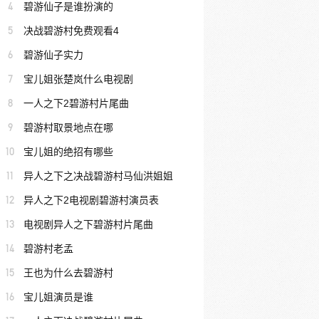
4
碧游仙子是谁扮演的
5
决战碧游村免费观看4
6
碧游仙子实力
7
宝儿姐张楚岚什么电视剧
8
一人之下2碧游村片尾曲
9
碧游村取景地点在哪
10
宝儿姐的绝招有哪些
11
异人之下之决战碧游村马仙洪姐姐
12
异人之下2电视剧碧游村演员表
13
电视剧异人之下碧游村片尾曲
14
碧游村老孟
15
王也为什么去碧游村
16
宝儿姐演员是谁