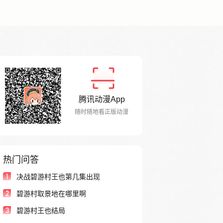
腾讯动漫App
随时随地看正版动漫
热门问答
1
决战碧游村王也第几集出现
2
碧游村取景地在哪里啊
3
碧游村王也结局