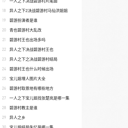
17
一人之下决战碧游村片尾曲
18
异人之下2决战碧游村马仙洪姐姐
19
碧游扮演者是谁
20
青也碧游村大乱改
21
碧游村王也出场多吗
22
异人之下决战碧游村王也
23
异人之下之决战碧游村结局
24
碧游村王也什么时候出场
25
宝儿姐埋人图片大全
26
碧游村取景地有哪些地方
27
一人之下宝儿姐找张楚岚是哪一集
28
碧游村教主是谁
29
异人之乡
30
宝儿姐结局失忆是哪一集