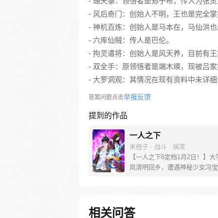
- 通天箓：领悟者是郑子布，传人为张灵
- 风后奇门：创始人不明，王也是完全
- 神机百炼：创始人是马本在，马仙洪
- 六库仙贼：传人是巴伦。
- 拘灵遣将：创始人是风天养，目前有
- 双全手：原领悟者是端木瑛，现被吕
- 大罗洞观：其情况在现有资料中未详
举报反馈
答案问题点击
提到的作品
一人之下
米橙子 · 战斗 · 搞笑
【一人之下6定档1月2日！】大
岚清明回乡，遭遇神秘少女冯宝
未谋面的冯宝宝却对张楚岚异常
并将其带去自己打工的快递公司
帮冯宝宝寻找她的身世，也为了
己与爷爷身上的秘密，张楚岚的
相关问答