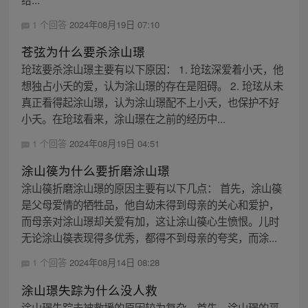
1 个回答
2024年08月19日 07:10
苍弦为什么要杀涂山璟
玱玹要杀涂山璟主要有以下原因： 1. 玱玹深爱着小夭，他
想独占小夭的爱，认为涂山璟的存在是阻碍。 2. 玱玹从未
真正看得起涂山璟，认为涂山璟配不上小夭，也保护不好
小夭。在玱玹看来，涂山璟在之前的经历中...
1 个回答
2024年08月19日 04:51
涂山篌为什么要折磨涂山璟
涂山篌折磨涂山璟的原因主要有以下几点： 首先，涂山篌
是父母爱情的牺牲品，他自幼未得到母亲的关心和爱护，
而母亲对涂山璟却关爱有加，这让涂山篌心生愤恨。儿时
无论涂山篌表现得多优秀，都得不到母亲的夸奖，而涂...
1 个回答
2024年08月14日 08:28
涂山璟失踪为什么没人救
涂山璟失踪未被救援的原因较为复杂。首先，涂山璟的哥