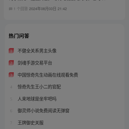
1 个回答
2024年08月03日 21:42
热门问答
不健全关系男主头像
1
剑魂手游交易平台
2
中国惊奇先生动画在线观看免费
3
惊奇先生王小二的官配
4
人来地球是坐牢吧吗
5
御灵师小说免费阅读无弹窗
6
王牌御史关服
7