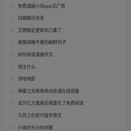
免费漫画小说app无广告
8
拉格朗日全名
9
王牌御史更新到几集了
10
高情商睡不着的幽默句子
11
如何阅读漫画作文
12
领主什么
13
领地电影
14
神豪之天降系统动态漫在线观看
15
成为亿万富豪后我重生了免费阅读
16
九世之仇犹可报乎原文
17
小说时光与你共眠
18