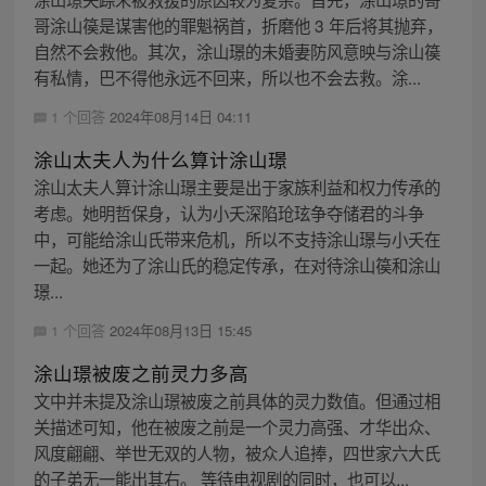
哥涂山篌是谋害他的罪魁祸首，折磨他 3 年后将其抛弃，
自然不会救他。其次，涂山璟的未婚妻防风意映与涂山篌
有私情，巴不得他永远不回来，所以也不会去救。涂...
1 个回答
2024年08月14日 04:11
涂山太夫人为什么算计涂山璟
涂山太夫人算计涂山璟主要是出于家族利益和权力传承的
考虑。她明哲保身，认为小夭深陷玱玹争夺储君的斗争
中，可能给涂山氏带来危机，所以不支持涂山璟与小夭在
一起。她还为了涂山氏的稳定传承，在对待涂山篌和涂山
璟...
1 个回答
2024年08月13日 15:45
涂山璟被废之前灵力多高
文中并未提及涂山璟被废之前具体的灵力数值。但通过相
关描述可知，他在被废之前是一个灵力高强、才华出众、
风度翩翩、举世无双的人物，被众人追捧，四世家六大氏
的子弟无一能出其右。 等待电视剧的同时，也可以...