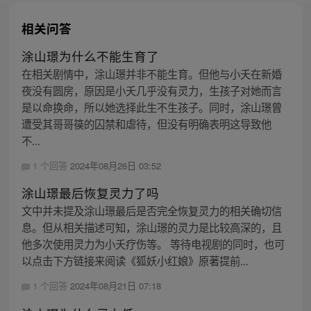
相关问答
涂山璟为什么不能生育了
在相关剧情中，涂山璟并非不能生育。但他与小夭在新婚
夜没有圆房，原因是小夭几乎没有灵力，生孩子对她而言
是以命换命，所以她选择此生不生孩子。同时，涂山璟曾
遭受其哥哥篌的囚禁和虐待，但没有明确表明这导致他
不...
1 个回答
2024年08月26日 03:52
涂山璟最后恢复灵力了吗
文中并未提及涂山璟最后是否完全恢复灵力的相关确切信
息。但从相关描述可知，涂山璟的灵力是比较高深的，且
他多次使用灵力为小夭疗伤等。 等待电视剧的同时，也可
以点击下方链接来阅读《狐妖小红娘》原著提前...
1 个回答
2024年08月21日 07:18