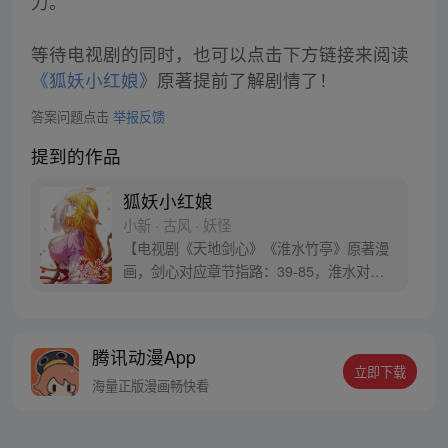
力。
等待电视剧的同时，也可以点击下方链接来阅读
《狐妖小红娘》
原著提前了解剧情了！
答案问题点击
举报反馈
提到的作品
狐妖小红娘
小新 · 古风 · 妖怪
【电视剧《天地剑心》《淮水竹亭》原著漫
画，剑心对应章节指路：39-85，淮水对应
章节指路272-301】 迷糊萝莉小狐妖，正太
道士没节操。自古人妖生死恋，千载孽缘一
线牵。（每周周四更新。）
腾讯动漫App
立即下载
海量正版漫画畅快看