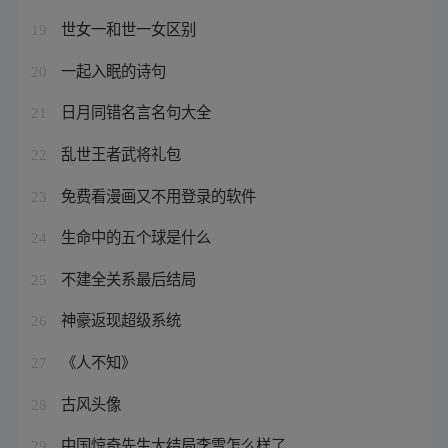
世女一和世一女区别
19
一起入眠的诗句
20
日月同错名言名句大全
21
乱世王者武将礼包
22
免费看漫画又不用登录的软件
23
生命中的五个球是什么
24
不建全关系最后结局
25
神豪返现超级系统
26
《人不知》
27
古风头像
28
中国惊奇先生大结局李雪怎么样了
29