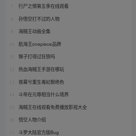
行尸之惧第五季在线观看
7
孙悟空打不过的人物
8
海贼王动画全集
9
航海王onepiece品牌
10
猴子打得过狂铁吗
11
热血海贼王手游在哪玩
12
夜幕兮重生毒妃狠绝色
13
斗帝在元尊相当什么境界
14
海贼王在线观看免费播放影视大全
15
悟空人物介绍
16
斗罗大陆官方版Bug
17