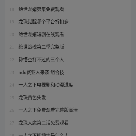
绝世龙婿第集免费观看
18
龙珠觉醒哪个平台折扣多
19
绝世龙婿短剧在线观看
20
绝世战魂第二季完整版
21
孙悟空打不过的三个人
22
nds赛亚人来袭 组合技
23
一人之下电视剧和动漫进度
24
龙珠黄色头发
25
一人之下免费观看完整版高清
26
龙珠大魔第二话免费观看
27
一人之下柳坤生是什么人
28