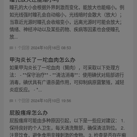
瞳孔的大小会根据外界刺激而变化，能放大也能缩小。例
如光线强时瞳孔会自动缩小，光线暗时会散大（放大）；
当靠近光源时瞳孔会收缩变小，远离光源时可能会放大；
情绪、神经冲动以及某些药物、疾病等因素也会使瞳孔
放...
1 个回答
2024年10月16日 08:53
甲沟炎长了一坨血肉怎么办
如果甲沟炎长了一坨血肉（胬肉），可采取以下处理方
法： - **保守治疗** - **清洁消毒**：使用碘伏对局部进行
消毒，碘伏具有广谱杀菌作用，可抑制病原菌繁殖，减轻
炎症反应。 - *...
1 个回答
2024年10月10日 19:56
屁股瘙痒怎么办
屁股瘙痒可能由多种原因引起，以下是一些应对建议： 1.
保持良好的个人卫生，每天清洗臀部，确保清洁到位。 2.
注意饮食，避免食用辛辣刺激的食物。 3. 检查是否存在癣