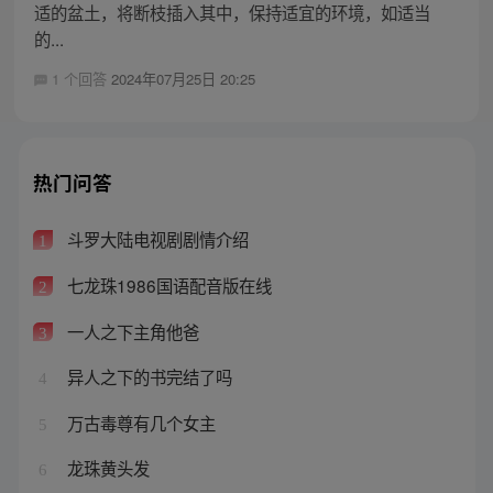
适的盆土，将断枝插入其中，保持适宜的环境，如适当
的...
1 个回答
2024年07月25日 20:25
热门问答
斗罗大陆电视剧剧情介绍
1
七龙珠1986国语配音版在线
2
一人之下主角他爸
3
异人之下的书完结了吗
4
万古毒尊有几个女主
5
龙珠黄头发
6