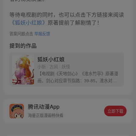
等待电视剧的同时，也可以点击下方链接来阅读
《狐妖小红娘》
原著提前了解剧情了！
答案问题点击
举报反馈
提到的作品
狐妖小红娘
小新 · 古风 · 妖怪
【电视剧《天地剑心》《淮水竹亭》原著漫
画，剑心对应章节指路：39-85，淮水对应
章节指路272-301】 迷糊萝莉小狐妖，正太
道士没节操。自古人妖生死恋，千载孽缘一
线牵。（每周周四更新。）
腾讯动漫App
立即下载
海量正版漫画畅快看