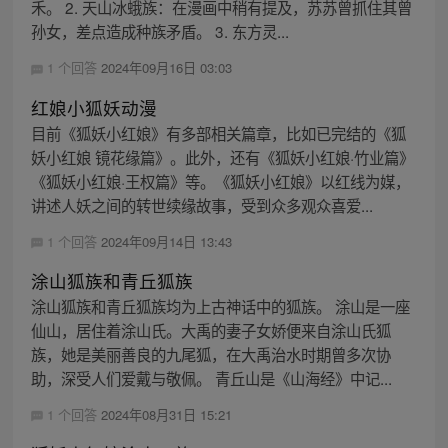
禾。 2. 天山冰蛾族：在漫画中稍有提及，苏苏曾抓住其曾
孙女，差点造成种族矛盾。 3. 东方灵...
1 个回答
2024年09月16日 03:03
红娘小狐妖动漫
目前《狐妖小红娘》有多部相关篇章，比如已完结的《狐
妖小红娘 镜花缘篇》。此外，还有《狐妖小红娘·竹业篇》
《狐妖小红娘·王权篇》等。《狐妖小红娘》以红线为媒，
讲述人妖之间的转世续缘故事，受到众多观众喜爱...
1 个回答
2024年09月14日 13:43
涂山狐族和青丘狐族
涂山狐族和青丘狐族均为上古神话中的狐族。 涂山是一座
仙山，居住着涂山氏。大禹的妻子女娇便来自涂山氏狐
族，她是美丽善良的九尾狐，在大禹治水时期曾多次协
助，深受人们爱戴与敬佩。 青丘山是《山海经》中记...
1 个回答
2024年08月31日 15:21