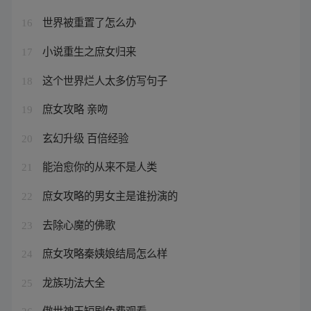
世界被重置了怎么办
16
小说重生之庶女归来
17
这个世界烂人太多仿写句子
18
庶女攻略 亲吻
19
玄幻升级 百倍经验
20
能治愈你的从来不是人类
21
庶女攻略的男女主是谁扮演的
22
去除心魔的佛歌
23
庶女攻略秦姨娘结局怎么样
24
龙族功法大全
25
傲世神王短剧免费观看