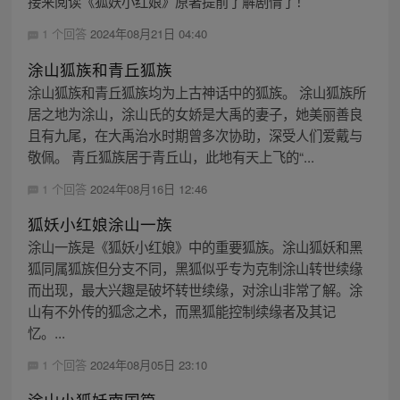
接来阅读《狐妖小红娘》原著提前了解剧情了！
1 个回答
2024年08月21日 04:40
涂山狐族和青丘狐族
涂山狐族和青丘狐族均为上古神话中的狐族。 涂山狐族所
居之地为涂山，涂山氏的女娇是大禹的妻子，她美丽善良
且有九尾，在大禹治水时期曾多次协助，深受人们爱戴与
敬佩。 青丘狐族居于青丘山，此地有天上飞的“...
1 个回答
2024年08月16日 12:46
狐妖小红娘涂山一族
涂山一族是《狐妖小红娘》中的重要狐族。涂山狐妖和黑
狐同属狐族但分支不同，黑狐似乎专为克制涂山转世续缘
而出现，最大兴趣是破坏转世续缘，对涂山非常了解。涂
山有不外传的狐念之术，而黑狐能控制续缘者及其记
忆。...
1 个回答
2024年08月05日 23:10
涂山小狐妖南国篇