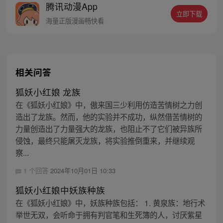
腾讯动漫App
立即下载
海量正版漫画畅快看
相关问答
狐妖小红娘 龙族
在《狐妖小红娘》中，傲来国三少利用仿造苦情树之力创
造出了龙族。然而，他的实验并不成功，纵然借苦情树的
力量创造出了力量强大的龙族，也阻止不了它们被异族所
侵蚀，最终只能屠灭龙族，将实验推倒重来，并继续观
察...
1 个回答
2024年10月01日 10:33
狐妖小红娘中妖族种族
在《狐妖小红娘》中，妖族种族包括： 1. 黄泉族：地行术
举世无双，会听命于拥有判官笔和生死簿的人，讨厌紫星