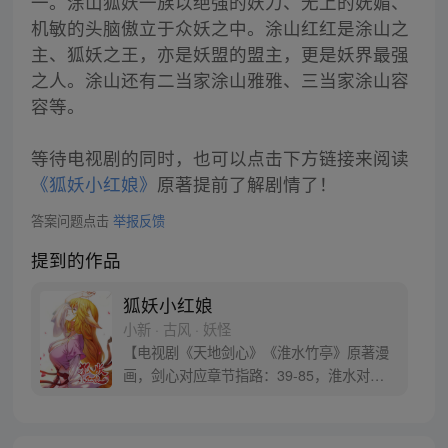
一。涂山狐妖一族以绝强的妖力、无上的妩媚、
机敏的头脑傲立于众妖之中。涂山红红是涂山之
主、狐妖之王，亦是妖盟的盟主，更是妖界最强
之人。涂山还有二当家涂山雅雅、三当家涂山容
容等。
等待电视剧的同时，也可以点击下方链接来阅读
《狐妖小红娘》
原著提前了解剧情了！
答案问题点击
举报反馈
提到的作品
狐妖小红娘
小新 · 古风 · 妖怪
【电视剧《天地剑心》《淮水竹亭》原著漫
画，剑心对应章节指路：39-85，淮水对应
章节指路272-301】 迷糊萝莉小狐妖，正太
道士没节操。自古人妖生死恋，千载孽缘一
线牵。（每周周四更新。）