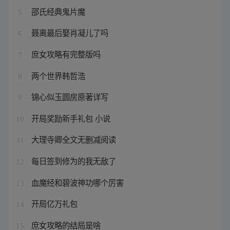
邵氏经典鬼片魔
5
聂离最后娶肖凝儿了吗
6
庶女攻略有完整版吗
7
两个世界韩哲浩
8
锦心似玉圆房原著详写
9
开局奖励新手礼包 小说
10
大理寺卿全文无删减阅读
11
每日签到修为的我无敌了
12
血魔经和碧波神功哪个厉害
13
开局亿万礼包
14
庶女攻略的结局是啥
15