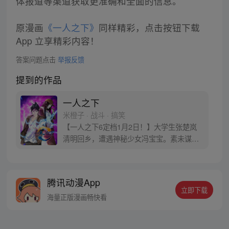
体报道等渠道获取更准确和全面的信息。
原漫画
《一人之下》
同样精彩，点击按钮下载
App 立享精彩内容！
答案问题点击
举报反馈
提到的作品
一人之下
米橙子 · 战斗 · 搞笑
【一人之下6定档1月2日！】大学生张楚岚
清明回乡，遭遇神秘少女冯宝宝。素未谋面
的冯宝宝却对张楚岚异常熟悉，并将其带去
自己打工的快递公司。为了帮冯宝宝寻找她
的身世，也为了查清自己与爷爷身上的秘
腾讯动漫App
密，张楚岚的生活被彻底颠覆，与冯宝宝一
立即下载
同踏上“异人”之旅。
海量正版漫画畅快看