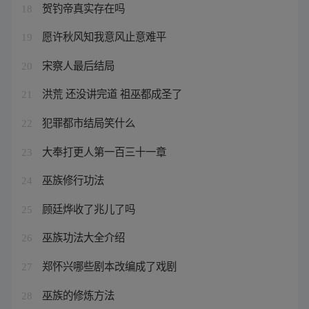
贺钓帝真实存在吗
18
愿许秋风知我意风止意难平
19
宋察人最后结局
20
洪荒 还没讲完道 祖巫都成圣了
21
犯罪都市结局笑什么
22
大奉打更人第一百三十一章
23
巫族修行功法
24
顾廷烨收了兆儿了吗
25
巫族功法大全介绍
26
郑怀兴哪些剧本改编成了戏剧
27
巫族的修炼方法
28