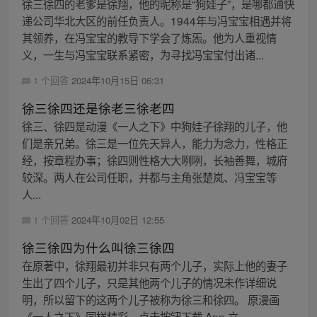
徐三徐四的老爹是徐翔，他的昵称是“狗娃子”，是哪都通快
递公司华北大区的前任负责人。1944年与冯宝宝相遇并将
其领养，在冯宝宝的教导下学会了炼炁。他为人重视情
义，一生与冯宝宝联系紧密，为寻找冯宝宝付出诸...
1 个回答
2024年10月15日 06:31
徐三徐四还是徐老三徐老四
徐三、徐四是动漫《一人之下》中狗娃子徐翔的儿子，他
们是亲兄弟。徐三是一位先天异人，能力为念力，性格正
经，按章程办事；徐四则性格大大咧咧，长袖善舞，城府
较深。两人在公司任职，并都与主角张楚岚、冯宝宝等
人...
1 个回答
2024年10月02日 12:55
徐三徐四为什么叫徐三徐四
在原著中，徐翔最初并非只有两个儿子，实际上他的妻子
生出了四个儿子，只是其他两个儿子的情况未作详细说
明，所以留下的这两个儿子被称为徐三和徐四。 原漫画
《一人之下》同样精彩，点击按钮下载 App 立...