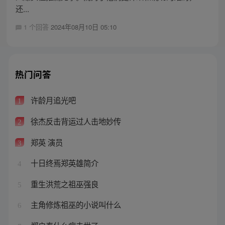
还...
1 个回答
2024年08月10日 05:10
热门问答
许龄月追光吧
1
徐杰反击背运过人击地妙传
2
郑英 演员
3
十日终焉郑英雄简介
4
重生洪荒之祖巫强良
5
主角修炼祖巫的小说叫什么
6