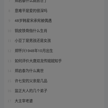
郑启泰什么病去世了
7
意难平是爱的很深吗
8
48岁韩星宋承宪被偶遇
9
铜皮铁骨指什么生肖
10
小豆丁是男孩还是女孩
11
郑怀兴1948年10月出生
12
如何评价大唐双龙传婠婠知乎
13
郑启泰为什么离世
14
许七安的父亲是几品
15
监正大人的几个弟子
16
大主宰老婆
17