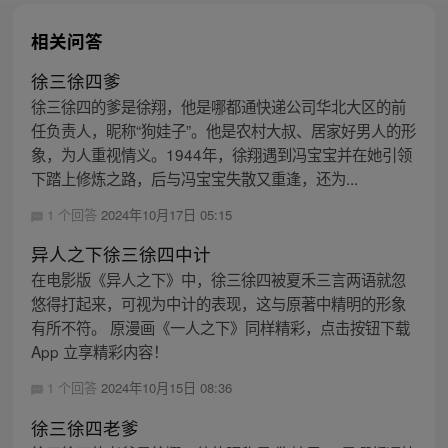
相关问答
徐三徐四爹
徐三徐四的爹是徐翔，他是哪都通快递公司华北大区的前
任负责人，昵称“狗娃子”。他是农村大叔、居家好男人的形
象，为人重视情义。1944年，徐翔遇到冯宝宝并在她引领
下踏上修炼之路，后与冯宝宝失散又重逢，还为...
1 个回答
2024年10月17日 05:15
异人之下徐三徐四中计
在电影版《异人之下》中，徐三徐四被夏禾三言两语就忽
悠得打起来，可视为中计的表现，这与原著中精明的形象
有所不符。 原漫画《一人之下》同样精彩，点击按钮下载
App 立享精彩内容！
1 个回答
2024年10月15日 08:36
徐三徐四老爹