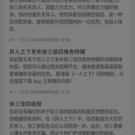
徐三是先天异人，其能力为念力，可以凭借念力操控物
体；徐四也是先天异人，他的异能包括隔空偷窃，是一种
空间型异能，能够偷取可视范围内的一切东西，包括人体
的...
1 个回答
2024年09月06日 12:54
异人之下发布徐三徐四角色特辑
目前暂无关于异人之下发布徐三徐四角色特辑的详细具体
内容。但您可以通过相关视频平台、媒体报道等渠道获取
更准确和全面的信息。 原漫画《一人之下》同样精彩，点
击按钮下载 App 立享精彩内容！
1 个回答
2024年08月29日 17:33
徐三徐四结局
目前没有确切的关于徐三徐四结局的权威且完整的定论。
但根据现有资料，在《异人之下》中，徐四能成为大区的
负责人，徐三依旧无法在公司前进一步。此外，徐三曾被
人爆头但推测无事。而对于他们更详细和确切的结局，