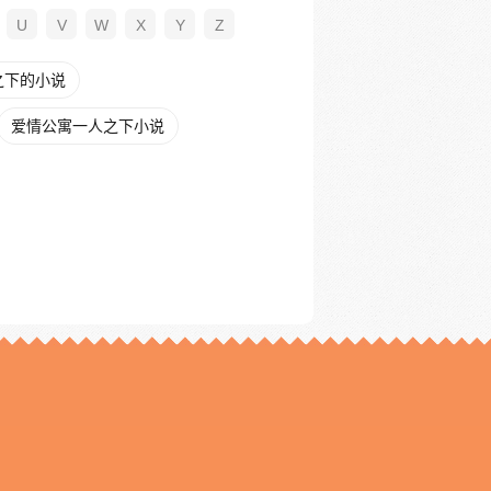
U
V
W
X
Y
Z
之下的小说
爱情公寓一人之下小说