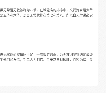
黑无常范无救被称为八爷。在城隍庙的排序中，文武判官是大爷
是五爷和六爷，黑白无常就排在第七和第八，所以白无常谢必安
白无常谢必安情同手足，一次郊游遇雨，范无救因坚守约定最终
奖他们的友情，封二人为阴官。黑无常身材矮胖，面容凶悍，头