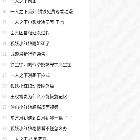
17
一人之下风正
18
一人之下番外 锈铁免费观看动漫
19
一人之下电影版演员表 王也
20
面具团自相残杀过程
21
狐妖小红娘雨姐死了
22
成毅最新行程通告
23
徐三徐四的爷爷奶奶守护冯宝宝
24
一人之下漫画下拉式
25
狐妖小红娘动漫圈外篇
26
王权富贵为什么不能恢复记忆
27
涂山小红娘超燃场面视频
28
东方月初遇到白月初哪一集了
29
狐妖小红娘剧情看不懂怎么办
30
一人之下 拘灵遣将