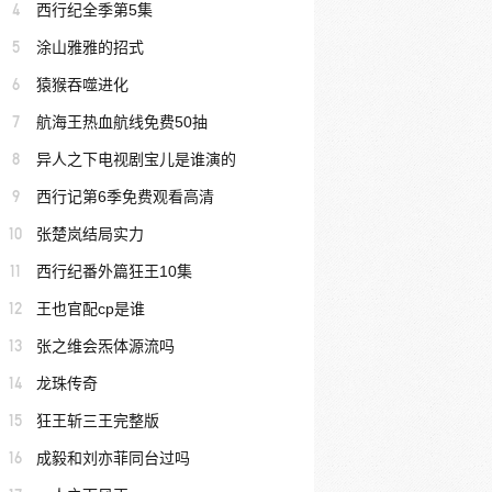
4
西行纪全季第5集
5
涂山雅雅的招式
6
猿猴吞噬进化
7
航海王热血航线免费50抽
8
异人之下电视剧宝儿是谁演的
9
西行记第6季免费观看高清
10
张楚岚结局实力
11
西行纪番外篇狂王10集
12
王也官配cp是谁
13
张之维会炁体源流吗
14
龙珠传奇
15
狂王斩三王完整版
16
成毅和刘亦菲同台过吗