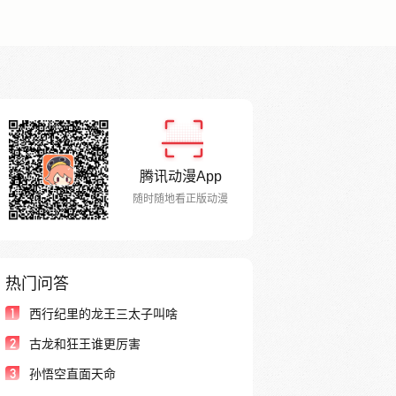
腾讯动漫App
随时随地看正版动漫
热门问答
1
西行纪里的龙王三太子叫啥
2
古龙和狂王谁更厉害
3
孙悟空直面天命