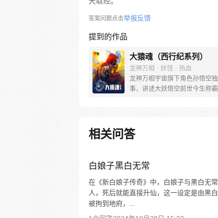
天取经。
举报反馈
答案问题点击
提到的作品
大猿魂（西行纪系列）
龙神万相 · 妖怪 · 热血
龙神万相宇宙旗下角色孙悟空独
事，讲述大妖悟空前世今生称霸
道的惊险历程。 妖怪大道有自
之道，某日，一位猴妖因人类的
天而降，以鬼魈之名响彻妖界，
入暗魂无法再守护重要之人…六
相关问答
后，他再次破石而出，背负着守
的希望和信念打败了妖怪大道的
成为猴群之王，但故事仍在继续
白娘子黑白无常
在《新白娘子传奇》中，白娘子与黑白无常
人，死后就能直接升仙，这一设定是由黑白
被拘到地府，...