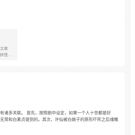
立故
妖怪大
己的生存
祈愿从
却因堕
十年
护族人
霸主，
…
有诸多关联。 首先，按照剧中设定，如果一个人十世都是好
无常和白素贞提到的。其次，许仙被白娘子的原形吓死之后魂魄