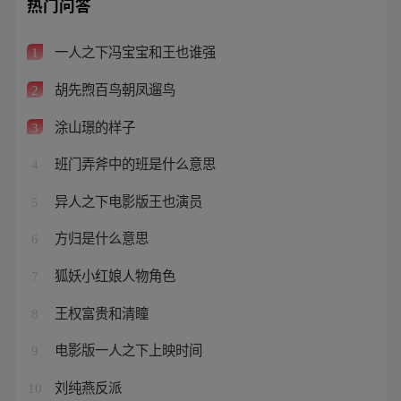
热门问答
一人之下冯宝宝和王也谁强
1
胡先煦百鸟朝凤遛鸟
2
涂山璟的样子
3
班门弄斧中的班是什么意思
4
异人之下电影版王也演员
5
方归是什么意思
6
狐妖小红娘人物角色
7
王权富贵和清瞳
8
电影版一人之下上映时间
9
刘纯燕反派
10