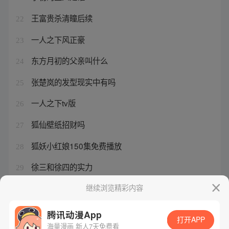
王富贵杀清瞳后续
22
一人之下风正豪
23
东方月初的父亲叫什么
24
张楚岚的发型现实中有吗
25
一人之下tv版
26
狐仙壁纸招财吗
27
狐妖小红娘150集免费播放
28
徐三和徐四的实力
29
一人之下哪集最燃
继续浏览精彩内容
30
腾讯动漫App
打开APP
海量漫画 新人7天免费看