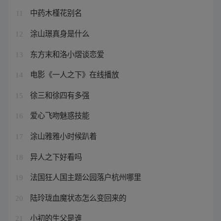
中药木槿花别名
11
涂山璟真身是什么
12
东方末和洛小熠谈恋爱
13
电影《一人之下》在线播放
14
徐三和徐四有多强
15
爱心飞吻魅惑技能
16
涂山雅雅小时候趴着
17
异人之下好看吗
18
法国狂人国主题公园落户杭州哪里
19
陆玲珑血魔状态怎么变回来的
20
小初的生父是谁
21