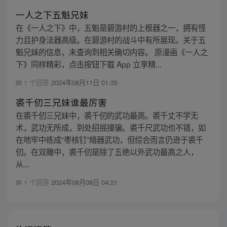
一人之下五魁兄妹
在《一人之下》中，五魁是碧游村的上根器之一，拥有怪
力且护身法器高级。在碧游村的战斗中有所展现。关于五
魁兄妹的信息，未查询到相关确切内容。 原漫画《一人之
下》同样精彩，点击按钮下载 App 立享精...
1 个回答
2024年08月11日 01:35
裘千仞三兄妹谁最厉害
在裘千仞三兄妹中，裘千仞的武功最高。裘千丈不学无
术，武功无所成，到处招摇撞骗。裘千尺武功也不错，如
在地牢中练成“枣核钉”暗器武功，但综合而言仍逊于裘千
仞。在双雕中，裘千仞是除了五绝以外武功最高之人，
从...
1 个回答
2024年08月08日 04:21