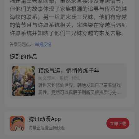
福建莆田老家团聚，虽然未直接涉及穿越情节，
但他们的故事体现了家族根源的追寻与传承跨越
海峡的联系；另一组是宋氏三兄妹，他们有穿越
的情节且与许愿系统相关，宋晓柒在穿越后遇到
许愿系统并知晓了他们三兄妹穿越的来龙去脉。
答案问题点击
举报反馈
提到的作品
顶级气运，悄悄修炼千年
阅文漫画 · 系统 · 修仙
转世来到修仙世界，韩绝发现自己带着游戏
属性，竟然可以摇骰子刷新灵根资质与先天
气运，韩绝为了长生，决定悄悄修炼，不出
风头。但宗门有劫难之时，他却挺身而出。
千年后，修真界一代换一代。当仙界清理凡
腾讯动漫App
间时，韩绝不得不出手。他这才发现，好像
立即下载
仙神也不过如此……
海量正版漫画畅快看