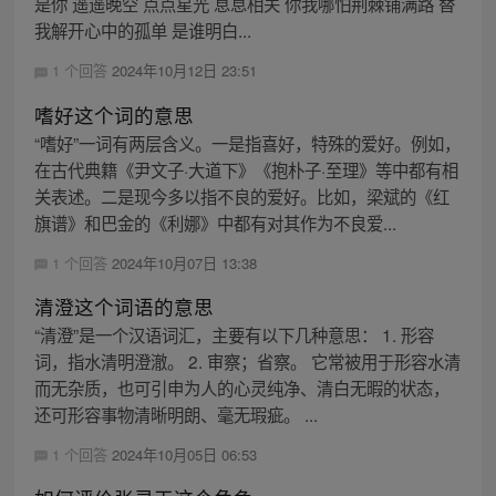
是你 遥遥晚空 点点星光 息息相关 你我哪怕荆棘铺满路 替
我解开心中的孤单 是谁明白...
1 个回答
2024年10月12日 23:51
嗜好这个词的意思
“嗜好”一词有两层含义。一是指喜好，特殊的爱好。例如，
在古代典籍《尹文子·大道下》《抱朴子·至理》等中都有相
关表述。二是现今多以指不良的爱好。比如，梁斌的《红
旗谱》和巴金的《利娜》中都有对其作为不良爱...
1 个回答
2024年10月07日 13:38
清澄这个词语的意思
“清澄”是一个汉语词汇，主要有以下几种意思： 1. 形容
词，指水清明澄澈。 2. 审察；省察。 它常被用于形容水清
而无杂质，也可引申为人的心灵纯净、清白无暇的状态，
还可形容事物清晰明朗、毫无瑕疵。 ...
1 个回答
2024年10月05日 06:53