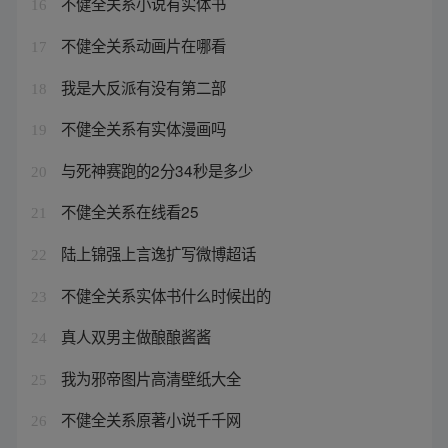
不健全关系小说有实体书
16
不健全关系动画片在哪看
17
我是大反派有没有第二部
18
不健全关系有实体漫画吗
19
与死神赛跑的2分34秒是多少
20
不健全关系在线看25
21
陆上锦强上言逸扩写微博超话
22
不健全关系实体书什么时候出的
23
真人双男主做酿酿酱酱
24
我为邪帝图片高清壁纸大全
25
不健全关系原著小说千千网
26