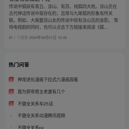
传说中狐妖有青丘、涂山、有苏、纯狐四大姓。涂山氏在
古代神话传说中是存在的，且常与九尾狐的形象有所关
联。例如，大禹娶涂山女的传说中就有涂山氏的身影。 等
待电视剧的同时，也可以点击下方链接来阅读《狐...
1 个回答
2024年08月01日 12:46
热门问答
神宠进化漫画下拉式六漫画观看
1
我为邪帝男主老婆有几个
2
不健全关系车25话
3
不健全关系动漫腾讯视频
4
不健全关系pv
5