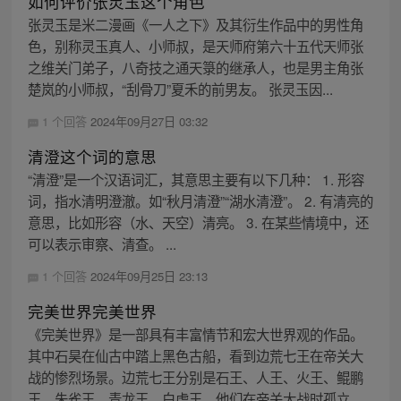
如何评价张灵玉这个角色
张灵玉是米二漫画《一人之下》及其衍生作品中的男性角
色，别称灵玉真人、小师叔，是天师府第六十五代天师张
之维关门弟子，八奇技之通天箓的继承人，也是男主角张
楚岚的小师叔，“刮骨刀”夏禾的前男友。 张灵玉因...
1 个回答
2024年09月27日 03:32
清澄这个词的意思
“清澄”是一个汉语词汇，其意思主要有以下几种： 1. 形容
词，指水清明澄澈。如“秋月清澄”“湖水清澄”。 2. 有清亮的
意思，比如形容（水、天空）清亮。 3. 在某些情境中，还
可以表示审察、清查。 ...
1 个回答
2024年09月25日 23:13
完美世界完美世界
《完美世界》是一部具有丰富情节和宏大世界观的作品。
其中石昊在仙古中踏上黑色古船，看到边荒七王在帝关大
战的惨烈场景。边荒七王分别是石王、人王、火王、鲲鹏
王、朱雀王、青龙王、白虎王，他们在帝关大战时孤立