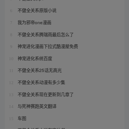
不健全关系原版小说
6
我为邪帝one漫画
7
不健全关系腾瑞雨最后怎么了
8
神宠进化漫画下拉式酷漫屋免费
9
神宠进化系统百度
10
不健全关系25话无高光
11
不健全关系动漫有多少集
12
不健全关系现在更新到几章了
13
与死神赛跑英文翻译
14
车图
15