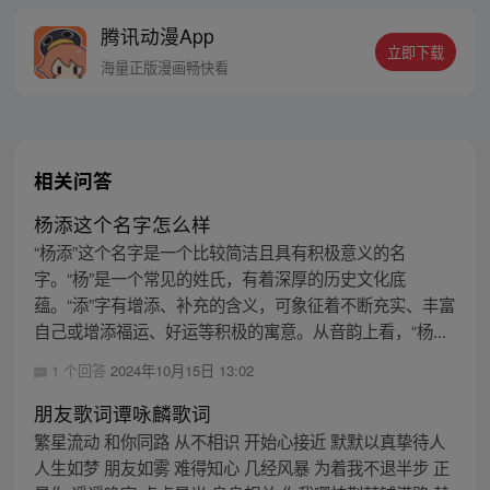
感觉。 于是，一个让无数恶灵提心吊胆，夜
腾讯动漫App
不能寐的都市传说诞生了 《这个世界过于危
立即下载
险》每周三、六双更，读者群：561675062
海量正版漫画畅快看
相关问答
杨添这个名字怎么样
“杨添”这个名字是一个比较简洁且具有积极意义的名
字。“杨”是一个常见的姓氏，有着深厚的历史文化底
蕴。“添”字有增添、补充的含义，可象征着不断充实、丰富
自己或增添福运、好运等积极的寓意。从音韵上看，“杨...
1 个回答
2024年10月15日 13:02
朋友歌词谭咏麟歌词
繁星流动 和你同路 从不相识 开始心接近 默默以真挚待人
人生如梦 朋友如雾 难得知心 几经风暴 为着我不退半步 正