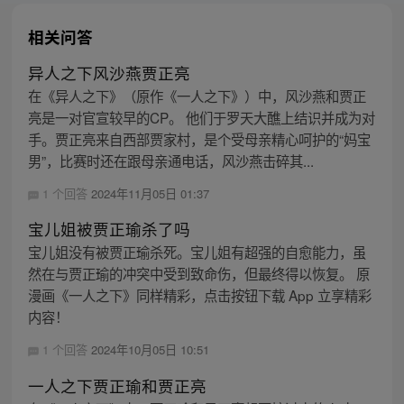
相关问答
异人之下风沙燕贾正亮
在《异人之下》（原作《一人之下》）中，风沙燕和贾正
亮是一对官宣较早的CP。 他们于罗天大醮上结识并成为对
手。贾正亮来自西部贾家村，是个受母亲精心呵护的“妈宝
男”，比赛时还在跟母亲通电话，风沙燕击碎其...
1 个回答
2024年11月05日 01:37
宝儿姐被贾正瑜杀了吗
宝儿姐没有被贾正瑜杀死。宝儿姐有超强的自愈能力，虽
然在与贾正瑜的冲突中受到致命伤，但最终得以恢复。 原
漫画《一人之下》同样精彩，点击按钮下载 App 立享精彩
内容！
1 个回答
2024年10月05日 10:51
一人之下贾正瑜和贾正亮