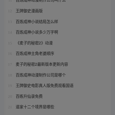
11
王牌御史漫画版
12
百炼成神小说结局怎么样
13
百炼成神小说多少万字啊
14
《麦子的秘密2》动漫
15
百炼成神主角老婆顺序
16
麦子的秘密2最新版本更新内容
17
百炼成神动漫制作公司是哪个
18
王牌御史电影真人版免费观看国语
19
百练升仙录免费
20
道家十二个境界是哪些
21