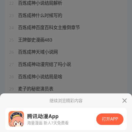
百炼成神小说结局解析
22
百炼成神什么时候写的
23
百炼成神百度百科女主推倒章节
24
王牌御史漫画483
25
百炼成神天域小说网
26
百炼成神动漫完结了吗小说
27
百炼成神小说结局是啥
28
麦子的秘密演员表
29
麦子的秘密2韩国
继续浏览精彩内容
30
腾讯动漫App
打开APP
海量漫画 新人7天免费看
腾讯漫画
起点读书
QQ阅读