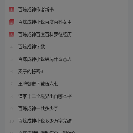
百炼成神作者新书
1
百炼成神小说百度百科女主
2
百炼成神百度百科罗征经历
3
百炼成神字数
4
百炼成神小说结局什么意思
5
麦子的秘密6
6
王牌御史下载伍六七
7
道家十二个境界出自哪本书
8
百炼成神一共多少字
9
百炼成神小说多少万字完结
10
百炼成神动漫制作公司叫什么