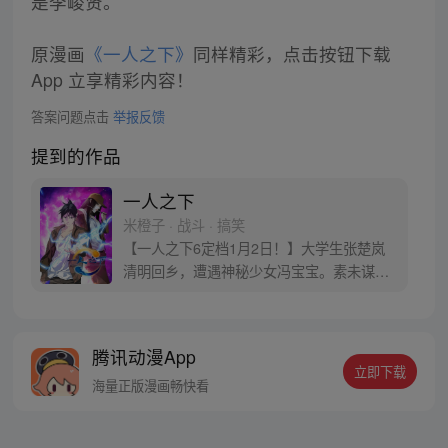
是李峻贤。
原漫画
《一人之下》
同样精彩，点击按钮下载
App 立享精彩内容！
答案问题点击
举报反馈
提到的作品
一人之下
米橙子 · 战斗 · 搞笑
【一人之下6定档1月2日！】大学生张楚岚
清明回乡，遭遇神秘少女冯宝宝。素未谋面
的冯宝宝却对张楚岚异常熟悉，并将其带去
自己打工的快递公司。为了帮冯宝宝寻找她
的身世，也为了查清自己与爷爷身上的秘
腾讯动漫App
密，张楚岚的生活被彻底颠覆，与冯宝宝一
立即下载
同踏上“异人”之旅。
海量正版漫画畅快看