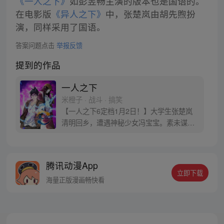
《一人之下》
如彭昱畅主演的版本也是国语的。
在电影版
《异人之下》
中，张楚岚由胡先煦扮
演，同样采用了国语。
答案问题点击
举报反馈
提到的作品
一人之下
米橙子 · 战斗 · 搞笑
【一人之下6定档1月2日！】大学生张楚岚
清明回乡，遭遇神秘少女冯宝宝。素未谋面
的冯宝宝却对张楚岚异常熟悉，并将其带去
自己打工的快递公司。为了帮冯宝宝寻找她
的身世，也为了查清自己与爷爷身上的秘
腾讯动漫App
密，张楚岚的生活被彻底颠覆，与冯宝宝一
立即下载
同踏上“异人”之旅。
海量正版漫画畅快看