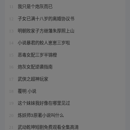
我只是个炮灰而已
11
子女已满十八岁的离婚协议书
12
明朝败家子方继藩朱厚照上山
13
小说暴君的鲛人崽崽三岁啦
14
恶毒女配三岁半锦橙
15
炮灰女配逆袭指南
16
武侠之超神玩家
17
覆明 小说
18
这个妹妹我好像在哪里见过
19
炼妖师3原著小说叫什么
20
武动乾坤短剧免费观看全集高清
21