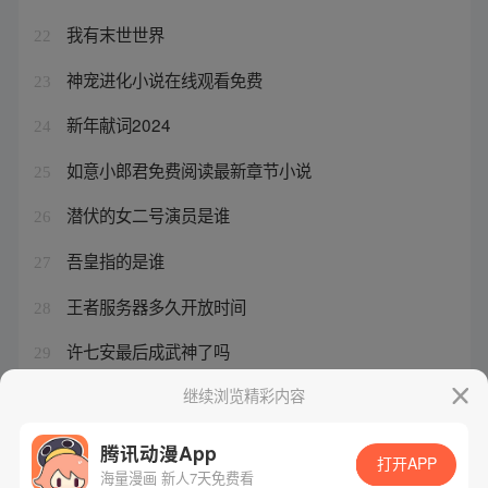
我有末世世界
22
神宠进化小说在线观看免费
23
新年献词2024
24
如意小郎君免费阅读最新章节小说
25
潜伏的女二号演员是谁
26
吾皇指的是谁
27
王者服务器多久开放时间
28
许七安最后成武神了吗
29
高鹏结局小说
继续浏览精彩内容
30
腾讯动漫App
打开APP
海量漫画 新人7天免费看