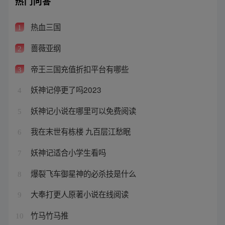
热门问答
热血三国
1
蔷薇亚纲
2
帝王三国充值折扣平台有哪些
3
妖神记停更了吗2023
4
妖神记小说在哪里可以免费阅读
5
我在末世有栋楼 九百层江愁眠
6
妖神记适合小学生看吗
7
爆裂飞车御星神的必杀技是什么
8
大奉打更人原著小说在线阅读
9
竹马竹马推
10