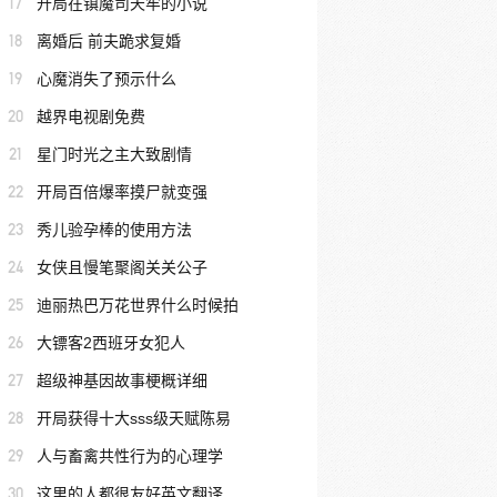
17
开局在镇魔司天牢的小说
18
离婚后 前夫跪求复婚
19
心魔消失了预示什么
20
越界电视剧免费
21
星门时光之主大致剧情
22
开局百倍爆率摸尸就变强
23
秀儿验孕棒的使用方法
24
女侠且慢笔聚阁关关公子
25
迪丽热巴万花世界什么时候拍
26
大镖客2西班牙女犯人
27
超级神基因故事梗概详细
28
开局获得十大sss级天赋陈易
29
人与畜禽共性行为的心理学
30
这里的人都很友好英文翻译