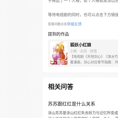
于再造了一个人格，这个人格就是涂山
等待电视剧的同时，也可以点击下方链
举报反馈
答案问题点击
提到的作品
狐妖小红娘
小新 · 古风 · 妖怪
【电视剧《天地剑心》《淮水竹
著漫画，剑心对应章节指路：39-
水对应章节指路272-301】 迷
妖，正太道士没节操。自古人妖
恋，千载孽缘一线牵。（每周周
新。）
相关问答
苏苏跟红红是什么关系
涂山苏苏是涂山红红失去妖力与记忆所变成