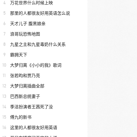
4
万花世界什么时候上映
5
那里的人都很友好用英语怎么说
6
天才儿子 腹黑娘亲
7
浪哥玩恐怖地图
8
九星之主和九星毒奶什么关系
9
霸拥天下
10
大梦归离《小小的我》歌词
11
张若昀和贾乃亮
12
大梦归离插曲全部
13
巴西新总统妻子
14
季洁扮演者王茜死了没
15
傅九的新书
16
这里的人都很友好用英语