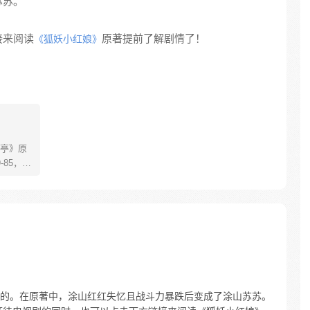
苏苏。
接来阅读
原著提前了解剧情了！
《狐妖小红娘》
亭》原
85，淮
糊萝莉小狐
生死
四更
的。在原著中，涂山红红失忆且战斗力暴跌后变成了涂山苏苏。