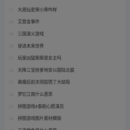
大周仙吏荣小荣咋样
17
艾登金事件
18
三国演义游戏
19
穿进未来世界
20
玩家凶猛柴柴是女主吗
21
天降三宝抢爹地安以甜陆北宸
22
离婚后前夫彻底慌了大结局
23
梦忆江南什么意思
24
拼图游戏4泰剧心愿演员
25
拼图游戏图片素材模版
26
天姿绝色是什么意思