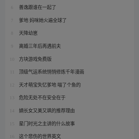
善逸跟谁在一起了
6
爹地 妈咪她火遍全球了
7
天降幼崽
8
离婚三年后再遇前夫
9
方块游戏免费版
10
顶级气运系统悄悄修炼千年漫画
11
天才萌宝失忆爹地 喵了个鱼的
12
危险无处不在安全在于
13
嫡长女又美又飒的推荐理由
14
星门时光之主讲的什么故事
15
这个悲伤的世界英文
16