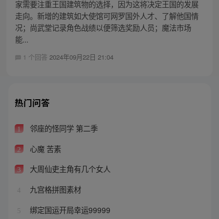
家需要注重王国建筑物的选择，因为这将决定王国的发展
走向。新增的建筑如大使馆可网罗国外人才、了解他国情
况；尚武堂记录角色战绩以便筛选奖励人员；魔法市场
能...
1 个回答
2024年09月22日 21:04
热门问答
邻座的怪同学 第二季
1
心魔 苦素
2
大周仙吏主角有几个女人
3
九宫格拼图素材
4
绑定国运开局幸运99999
5