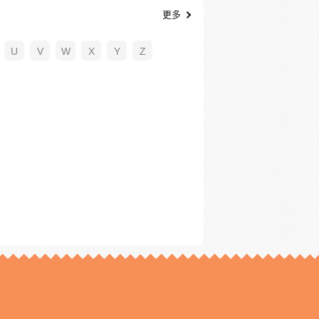
更多
U
V
W
X
Y
Z