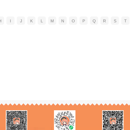
H
I
J
K
L
M
N
O
P
Q
R
S
T