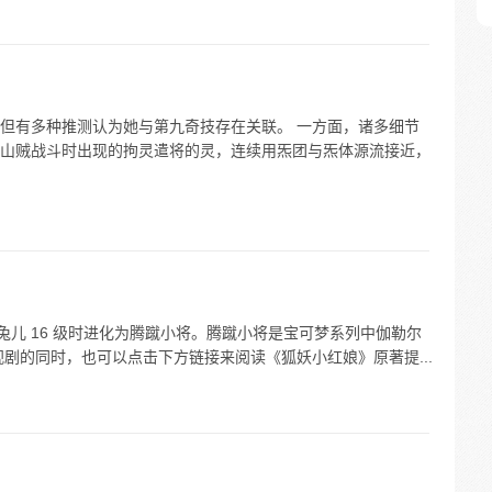
但有多种推测认为她与第九奇技存在关联。 一方面，诸多细节
山贼战斗时出现的拘灵遣将的灵，连续用炁团与炁体源流接近，
炎兔儿 16 级时进化为腾蹴小将。腾蹴小将是宝可梦系列中伽勒尔
剧的同时，也可以点击下方链接来阅读《狐妖小红娘》原著提...