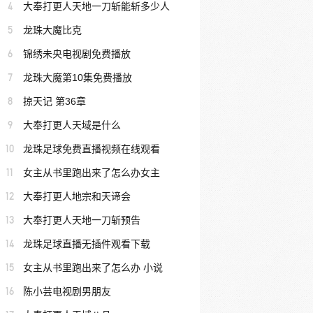
4
大奉打更人天地一刀斩能斩多少人
5
龙珠大魔比克
6
锦绣未央电视剧免费播放
7
龙珠大魔第10集免费播放
8
掠天记 第36章
9
大奉打更人天域是什么
10
龙珠足球免费直播视频在线观看
11
女主从书里跑出来了怎么办女主
12
大奉打更人地宗和天谛会
13
大奉打更人天地一刀斩预告
14
龙珠足球直播无插件观看下载
15
女主从书里跑出来了怎么办 小说
16
陈小芸电视剧男朋友