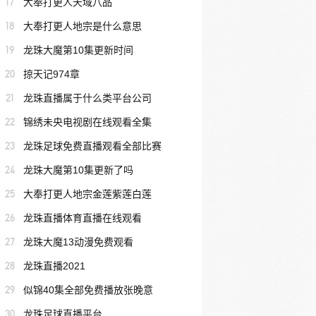
17
大奉打更人天域八品
18
大奉打更人地宗是什么意思
19
龙珠大魔第10集更新时间
20
掠天记974章
21
龙珠直播属于什么类平台公司
22
锦绣未央电视剧在线观看全集
23
龙珠足球免费直播观看全部比赛
24
龙珠大魔第10集更新了吗
25
大奉打更人地宗金莲紫莲白莲
26
龙珠直播体育直播在线观看
27
龙珠大魔13动漫免费观看
28
龙珠直播2021
29
似锦40集全部免费播放张晚意
30
龙珠足球直播平台