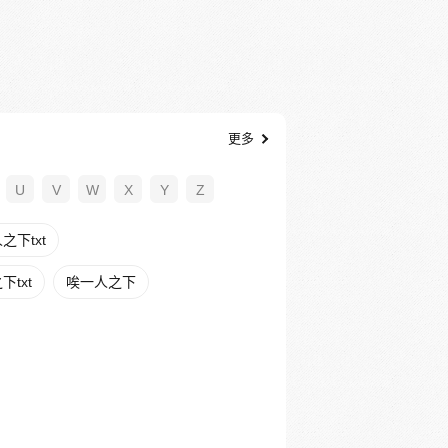
更多
U
V
W
X
Y
Z
下txt
txt
唉一人之下