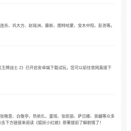
连杀、巩大方、赵铭洲、藤新、图特哈蒙、宝木中阳、彭尧等。
游《王牌战士 2》已开启安卓端下载试玩，您可以前往官网直接下
张晚意、白敬亭、热依扎、童瑶、张凯丽、萨日娜、吴樾等众多
点击下方链接来阅读《狐妖小红娘》原著提前了解剧情了！