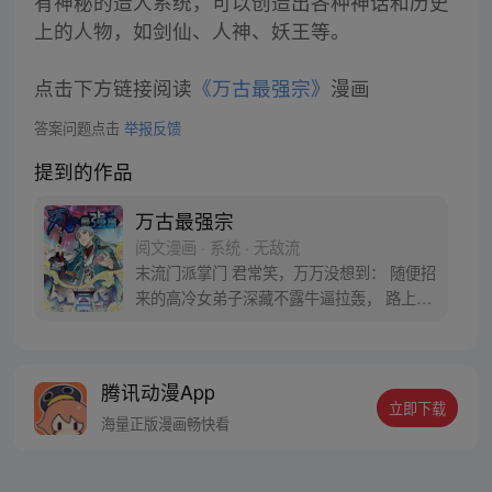
有神秘的造人系统，可以创造出各种神话和历史
上的人物，如剑仙、人神、妖王等。
点击下方链接阅读
《万古最强宗》
漫画
答案问题点击
举报反馈
提到的作品
万古最强宗
阅文漫画 · 系统 · 无敌流
末流门派掌门 君常笑，万万没想到： 随便招
来的高冷女弟子深藏不露牛逼拉轰， 路上闭
眼救救的男弟子竟是第一天才， 踢个球把重
生后的武帝踢到怀疑人生 看着废物的小弟是
个陨落的天才 这个宗门，全是妖孽啊…… 上
腾讯动漫App
苍要我末流门派逆天，挡不住啊
立即下载
海量正版漫画畅快看