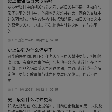
史上最强赵日天很弱吗
从参考资料中的相关情节来看，赵日天并不弱。例如在与
武圣关羽的战斗中，他能率先发难并在第一回合的交锋中
让关羽完败。他有各种格斗技巧和杀招，如日天流奥义中
的骤雷封天八十八击。不过他也有轻敌之时，在与关羽
的...
1 个回答
2024年10月21日 02:16
史上最强为什么停更了
可能的停更原因如下：作者因个人原因暂停更新，例如健
康问题、家庭紧急事件等；与其他平台或出版社存在合同
纠纷；作品的销量或人气未达预期，导致出版社或平台决
定停止更新；故事情节或角色发展已至终点，作者不再
更...
1 个回答
2024年10月21日 05:45
史上最强什么时候更新
如果是指动画《史上最强》，目前已更新至30集，未提及
后续更新时间；如果是指原创漫画《史上最强》，一般在