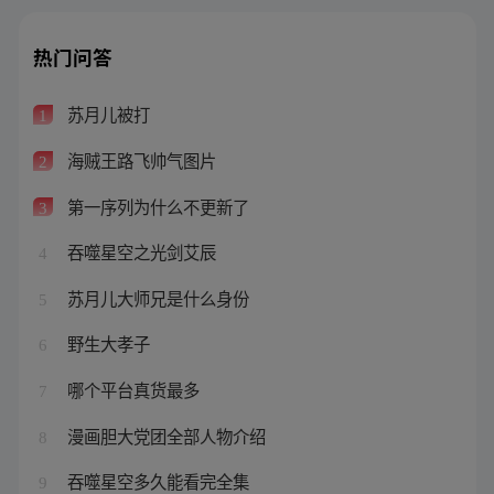
热门问答
苏月儿被打
1
海贼王路飞帅气图片
2
第一序列为什么不更新了
3
吞噬星空之光剑艾辰
4
苏月儿大师兄是什么身份
5
野生大孝子
6
哪个平台真货最多
7
漫画胆大党团全部人物介绍
8
吞噬星空多久能看完全集
9