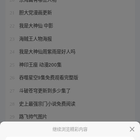
胆大党漫画更新
21
我是大神仙 中影
22
海贼王人物海报
23
我是大神仙周紫雨是好人吗
24
神印王座 动漫200集
25
吞噬星空9集免费观看完整版
26
斗破苍穹更新到多少集了
27
史上最强宗门小说免费阅读
28
路飞帅气图片
29
海贼王之四皇一帝
继续浏览精彩内容
30