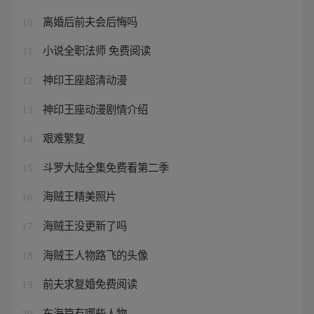
离婚后前夫会后悔吗
10
小说全职法师 免费阅读
11
神印王座超清动漫
12
神印王座动漫剧情介绍
13
艰难繁复
14
斗罗大陆全集免费看第二季
15
海贼王精美照片
16
海贼王没更新了吗
17
海贼王人物路飞的头像
18
前夫求复婚免费阅读
19
东海篇有哪些人物
20