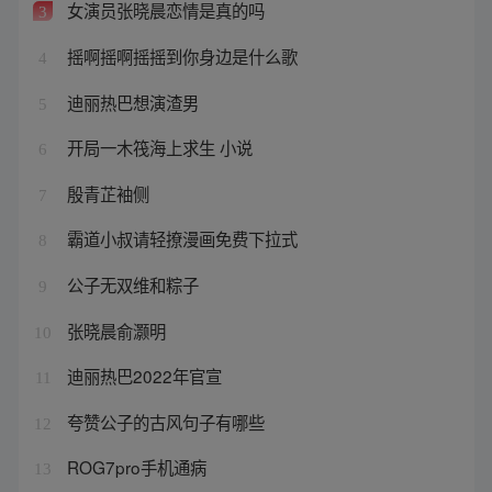
女演员张晓晨恋情是真的吗
3
摇啊摇啊摇摇到你身边是什么歌
4
迪丽热巴想演渣男
5
开局一木筏海上求生 小说
6
殷青芷袖侧
7
霸道小叔请轻撩漫画免费下拉式
8
公子无双维和粽子
9
张晓晨俞灏明
10
迪丽热巴2022年官宣
11
夸赞公子的古风句子有哪些
12
ROG7pro手机通病
13