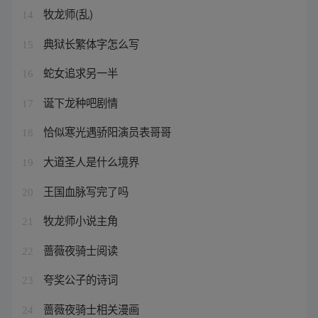
牧龙师(乱)
14
典狱长繁体字怎么写
15
蛇女追求另一半
16
诞下龙种吧剧情
17
恰似寒光遇骄阳演员表哥哥
18
大道圣人是什么境界
19
王国血脉写完了吗
20
牧龙师小说主角
21
蔷薇夜骑士阅读
22
夸奖公子的诗词
23
蔷薇夜骑士相关漫画
24