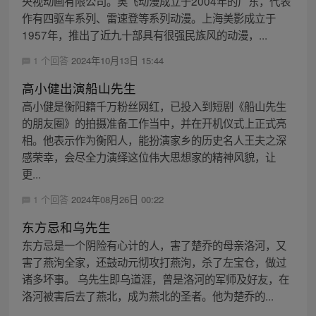
央视动画有限公司。奥飞动漫成立于2004年的广东，代表
作有四驱车系列、雷速登等系列动漫。上海美影成立于
1957年，推出了近九十部具有很强民族风的动漫，...
1 个回答
2024年10月13日 15:44
高小健出演船山先生
高小健是衡阳籍千万粉丝网红，已投入到短剧《船山先生
的朋友圈》的拍摄准备工作当中，并在开机仪式上正式亮
相。他表示作为衡阳人，能扮演家乡的历史名人王夫之深
感荣幸，会尽全力演绎这位伟大思想家的精神风貌，让
更...
1 个回答
2024年08月26日 00:22
东方忌和乌先生
东方忌是一个阴险有心计的人，害了楚乔的母亲洛河，又
害了燕洵全家，还鼓动元彻攻打燕洵，杀了左宝仓，做过
诸多坏事。 乌先生即乌道涯，曾是洛河的军师及好友，在
洛河被害后去了燕北，成为燕北的圣者。他为楚乔的...