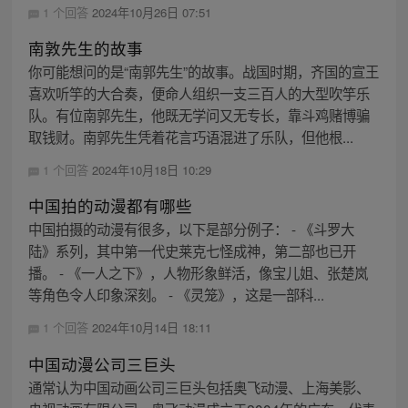
1 个回答
2024年10月26日 07:51
南敦先生的故事
你可能想问的是“南郭先生”的故事。战国时期，齐国的宣王
喜欢听竽的大合奏，便命人组织一支三百人的大型吹竽乐
队。有位南郭先生，他既无学问又无专长，靠斗鸡赌博骗
取钱财。南郭先生凭着花言巧语混进了乐队，但他根...
1 个回答
2024年10月18日 10:29
中国拍的动漫都有哪些
中国拍摄的动漫有很多，以下是部分例子： - 《斗罗大
陆》系列，其中第一代史莱克七怪成神，第二部也已开
播。 - 《一人之下》，人物形象鲜活，像宝儿姐、张楚岚
等角色令人印象深刻。 - 《灵笼》，这是一部科...
1 个回答
2024年10月14日 18:11
中国动漫公司三巨头
通常认为中国动画公司三巨头包括奥飞动漫、上海美影、