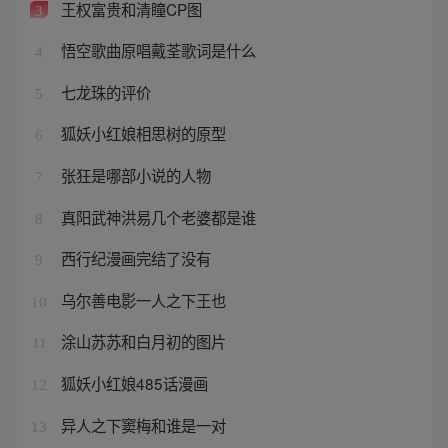
王权富贵和清瞳CP图
3
悟空歌曲原唱戴荃歌词是什么
4
七龙珠的评价
5
狐妖小红娘相思树的原型
6
张狂是哪部小说的人物
7
真阳武神洪易几个老婆都是谁
8
西行纪漫画完结了没有
9
乌尔善电影一人之下王也
10
涂山苏苏和白月初的图片
11
狐妖小红娘485话漫画
12
异人之下窦梅和谁是一对
13