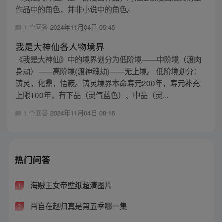
作品中的角色，并非小说中的角色。
1 个回答
2024年11月04日 05:45
我是大神仙各人物境界
《我是大神仙》中的境界划分为低阶境——中阶境（渡肉
身劫）——高阶境(渡神魂劫)——无上境。 低阶境划分：
铸灵，化鼎，悟箴。铸灵境界本命寿元200年，寿元补充
上限100年，有下品（灵气蓝色）、中品（灵...
1 个回答
2024年11月04日 08:16
热门问答
海贼王女帝壁纸超清图片
1
肖自在赵归真是第五季哪一集
2