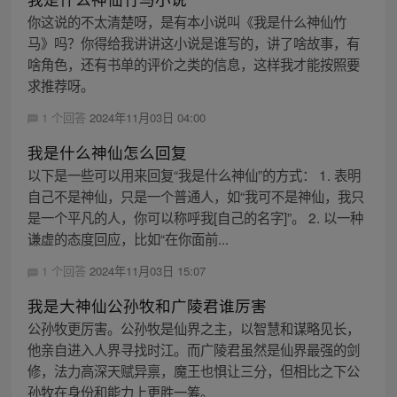
你这说的不太清楚呀，是有本小说叫《我是什么神仙竹
马》吗？你得给我讲讲这小说是谁写的，讲了啥故事，有
啥角色，还有书单的评价之类的信息，这样我才能按照要
求推荐呀。
1 个回答
2024年11月03日 04:00
我是什么神仙怎么回复
以下是一些可以用来回复“我是什么神仙”的方式： 1. 表明
自己不是神仙，只是一个普通人，如“我可不是神仙，我只
是一个平凡的人，你可以称呼我[自己的名字]”。 2. 以一种
谦虚的态度回应，比如“在你面前...
1 个回答
2024年11月03日 15:07
我是大神仙公孙牧和广陵君谁厉害
公孙牧更厉害。公孙牧是仙界之主，以智慧和谋略见长，
他亲自进入人界寻找时江。而广陵君虽然是仙界最强的剑
修，法力高深天赋异禀，魔王也惧让三分，但相比之下公
孙牧在身份和能力上更胜一筹。