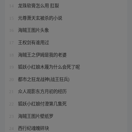
龙珠软膏怎么用 肛裂
14
元尊萧天玄被杀的小说
15
海贼王图片头象
16
王权剑有谁用过
17
海贼王之伊姆是我的老婆
18
狐妖小红娘木蔑为什么会死了呢
19
都市之狂龙战神(战王狂兵)
20
众人观影东方月初的经历
21
狐妖小红娘付澄第几集死
22
海贼王图片壁纸罗
23
西行纪魂魄碎块
24