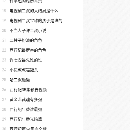
17
许平超的履历背景
18
电视剧二叔的大结局是什么
19
电视剧二叔宝珠的孩子是谁的
20
不当人子许二叔小说
21
二柱子扮演的角色
22
西行记最厉害的角色
23
许七安最先谁的谁
24
小愿叔叔猫罐头
25
哈二叔砸罐
26
西行纪35集预告视频
27
黄金龙武魂有多强
28
西行纪年番谁最强
29
西行记年番光暗篇
30
西行纪第54集完全版