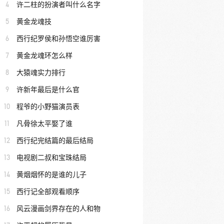
4
许二柱的扮演者叫什么名字
5
黄金龙魂技
6
西行纪罗侯和孙悟空谁厉害
7
黄金龙魂环怎么样
8
大猿魂实力排行
9
许新年最后是什么官
10
程爷的小野猫演员表
11
凡骨徐太平娶了谁
12
西行纪完结篇的最后结局
13
电视剧二叔和宝珠结局
14
黄烟烟怀的是谁的儿子
15
西行记全部观看顺序
16
风云漫画剑界存在的人和物