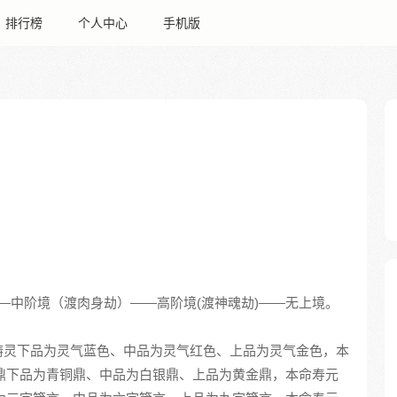
排行榜
个人中心
手机版
—中阶境（渡肉身劫）——高阶境(渡神魂劫)——无上境。
铸灵下品为灵气蓝色、中品为灵气红色、上品为灵气金色，本
；化鼎下品为青铜鼎、中品为白银鼎、上品为黄金鼎，本命寿元