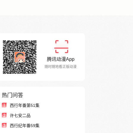
腾讯动漫App
随时随地看正版动漫
热门问答
1
西行年番第51集
2
许七安二品
3
西行纪年番59集