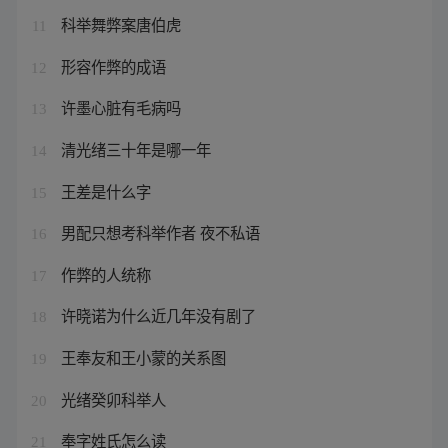
科举舞弊案唐伯虎
11
形容作弊的成语
12
许墨心脏有毛病吗
13
清光绪三十年是哪一年
14
王差是什么字
15
男配只想考科举作者 夜不私语
16
作弊的人统称
17
许晓诺为什么近几年没有剧了
18
王奉友和王小蒙的关系图
19
光绪癸卯科举人
20
奉字姓氏怎么读
21