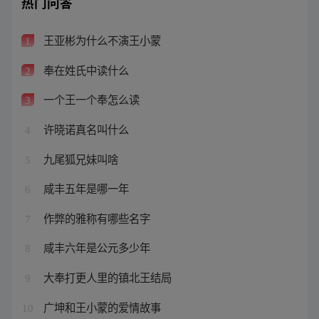
热门问答
王亚彬为什么不演王小蒙
1
奉在姓氏中读什么
2
一个王一个奉怎么读
3
许晓诺真名叫什么
4
九尾狐兄妹叫啥
5
咸丰五年是哪一年
6
作弊的雅称有哪些名字
7
咸丰六年是公元多少年
8
大奉打更人里的镇北王结局
9
广坤和王小蒙的爱情故事
10